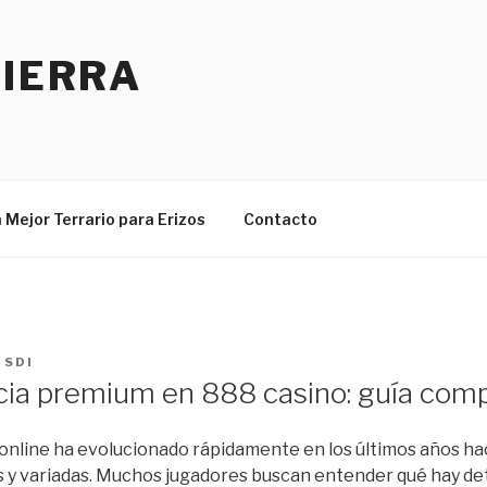
TIERRA
 Mejor Terrario para Erizos
Contacto
R
SDI
cia premium en 888 casino: guía com
 online ha evolucionado rápidamente en los últimos años ha
y variadas. Muchos jugadores buscan entender qué hay det