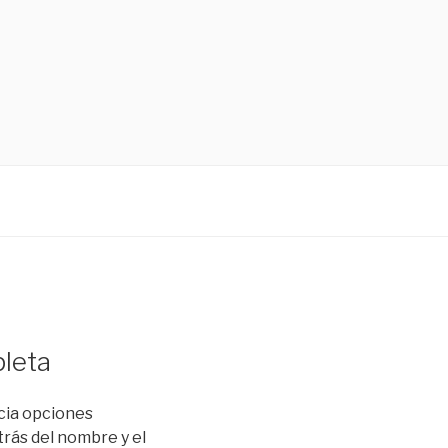
pleta
cia opciones
rás del nombre y el