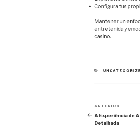
Configura tus prop
Mantener un enfoqu
entretenida y emoc
casino.
CATEGORÍAS
UNCATEGORIZ
Navegación
Entrada
ANTERIOR
de
anterior:
A Experiência de 
Detalhada
entradas