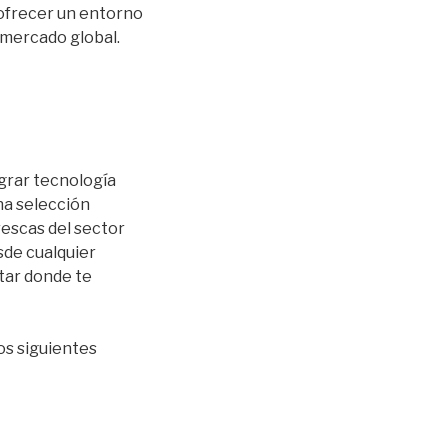
 ofrecer un entorno
 mercado global.
egrar tecnología
una selección
rescas del sector
sde cualquier
rtar donde te
os siguientes