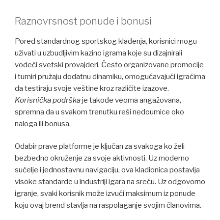
Raznovrsnost ponude i bonusi
Pored standardnog sportskog klađenja, korisnici mogu
uživati u uzbudljivim kazino igrama koje su dizajnirali
vodeći svetski provajderi. Često organizovane promocije
i turniri pružaju dodatnu dinamiku, omogućavajući igračima
da testiraju svoje veštine kroz različite izazove.
Korisnička podrška
je takođe veoma angažovana,
spremna da u svakom trenutku reši nedoumice oko
naloga ili bonusa.
Odabir prave platforme je ključan za svakoga ko želi
bezbedno okruženje za svoje aktivnosti. Uz moderno
sučelje i jednostavnu navigaciju, ova kladionica postavlja
visoke standarde u industriji igara na sreću. Uz odgovorno
igranje, svaki korisnik može izvući maksimum iz ponude
koju ovaj brend stavlja na raspolaganje svojim članovima.