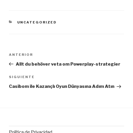
CATEGORÍAS
UNCATEGORIZED
Navegación
Entrada
ANTERIOR
de
anterior:
Allt du behöver veta om Powerplay-strategier
entradas
Siguiente
SIGUIENTE
entrada
Casibom ile Kazançlı Oyun Dünyasına Adım Atın
Política de Privacidad