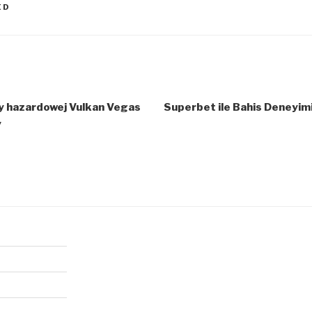
ED
y hazardowej Vulkan Vegas
Superbet ile Bahis Deneyimi
y