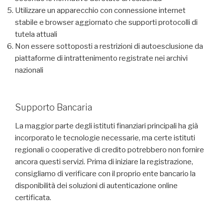
Utilizzare un apparecchio con connessione internet
stabile e browser aggiornato che supporti protocolli di
tutela attuali
Non essere sottoposti a restrizioni di autoesclusione da
piattaforme di intrattenimento registrate nei archivi
nazionali
Supporto Bancaria
La maggior parte degli istituti finanziari principali ha già
incorporato le tecnologie necessarie, ma certe istituti
regionali o cooperative di credito potrebbero non fornire
ancora questi servizi. Prima di iniziare la registrazione,
consigliamo di verificare con il proprio ente bancario la
disponibilità dei soluzioni di autenticazione online
certificata.