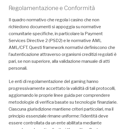
Regolamentazione e Conformità
Il quadro normativo che regola i casino che non
richiedono documenti si appoggia su normative
comunitarie specifiche, in particolare la Payment
Services Directive 2 (PSD2) e le normative AML
AML/CFT. Questi framework normativi definiscono che
l’autenticazione attraverso organismi creditizi regolati è
pari, se non superiore, alla validazione manuale di atti
personali.
Le enti di regolamentazione del gaming hanno
progressivamente accettato la validità di tali protocolli,
aggiornando le proprie linee guida per comprendere
metodologie di verifica basate su tecnologie finanziarie.
Ciascuna giurisdizione mantiene criteri particolari, ma il
principio essenziale rimane uniforme: l’identità deve
essere controllata da un ente abilitata mediante