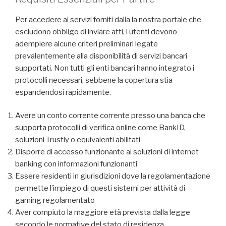
Per accedere ai servizi forniti dalla la nostra portale che
escludono obbligo di inviare atti, i utenti devono
adempiere alcune criteri preliminari legate
prevalentemente alla disponibilità di servizi bancari
supportati. Non tutti gli enti bancari hanno integrato i
protocolli necessari, sebbene la copertura stia
espandendosi rapidamente.
Avere un conto corrente corrente presso una banca che
supporta protocolli di verifica online come BankID,
soluzioni Trustly o equivalenti abilitati
Disporre di accesso funzionante ai soluzioni di internet
banking con informazioni funzionanti
Essere residenti in giurisdizioni dove la regolamentazione
permette l’impiego di questi sistemi per attività di
gaming regolamentato
Aver compiuto la maggiore età prevista dalla legge
secondo le normative del stato di residenza