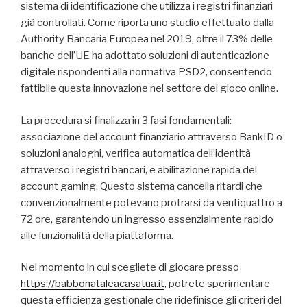
sistema di identificazione che utilizza i registri finanziari
già controllati. Come riporta uno studio effettuato dalla
Authority Bancaria Europea nel 2019, oltre il 73% delle
banche dell’UE ha adottato soluzioni di autenticazione
digitale rispondenti alla normativa PSD2, consentendo
fattibile questa innovazione nel settore del gioco online.
La procedura si finalizza in 3 fasi fondamentali:
associazione del account finanziario attraverso BankID o
soluzioni analoghi, verifica automatica dell’identità
attraverso i registri bancari, e abilitazione rapida del
account gaming. Questo sistema cancella ritardi che
convenzionalmente potevano protrarsi da ventiquattro a
72 ore, garantendo un ingresso essenzialmente rapido
alle funzionalità della piattaforma.
Nel momento in cui scegliete di giocare presso
https://babbonataleacasatua.it
, potrete sperimentare
questa efficienza gestionale che ridefinisce gli criteri del