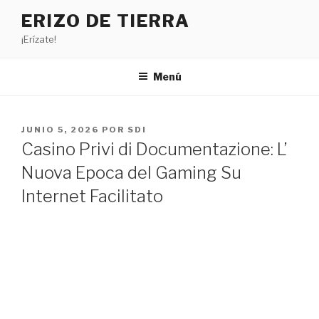
Saltar
ERIZO DE TIERRA
al
¡Erízate!
contenido
Menú
PUBLICADO
JUNIO 5, 2026
POR
SDI
EL
Casino Privi di Documentazione: L’
Nuova Epoca del Gaming Su
Internet Facilitato