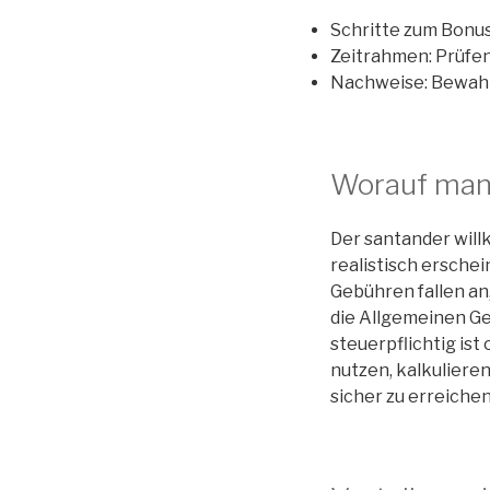
Schritte zum Bonus
Zeitrahmen: Prüfen
Nachweise: Bewahre
Worauf man 
Der santander wil
realistisch ersche
Gebühren fallen an
die Allgemeinen Ge
steuerpflichtig ist
nutzen, kalkulieren 
sicher zu erreichen