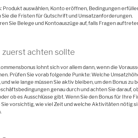
: Produkt auswählen, Konto eröffnen, Bedingungen erfüllen
 Sie die Fristen für Gutschrift und Umsatzanforderungen.
n Sie Belege und Kontoauszüge auf, falls Fragen auftrete
zuerst achten sollte
lkommensbonus lohnt sich vor allem dann, wenn die Voraus
inen. Prüfen Sie vorab folgende Punkte: Welche Umsatzhöhe
, und wie lange müssen Sie aktiv bleiben, um den Bonus zu 
schäftsbedingungen genau durch und achten Sie darauf, o
 oder ob es Ausschlüsse gibt. Wenn Sie den Bonus für Ihre 
Sie vorsichtig, wie viel Zeit und welche Aktivitäten nötig si
.