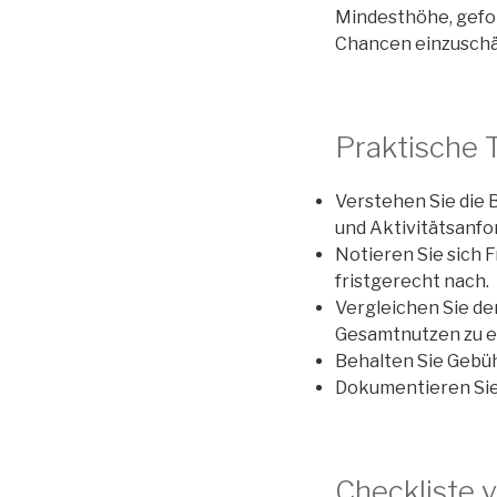
Mindesthöhe, gefol
Chancen einzuschät
Praktische 
Verstehen Sie die 
und Aktivitätsanf
Notieren Sie sich 
fristgerecht nach.
Vergleichen Sie d
Gesamtnutzen zu e
Behalten Sie Gebüh
Dokumentieren Sie 
Checkliste 