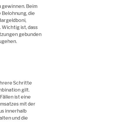
u gewinnen. Beim
e Belohnung, die
Bargeldboni,
Wichtig ist, dass
setzungen gebunden
nzugehen.
hrere Schritte
ination gilt.
ällen ist eine
msatzes mit der
us innerhalb
alten und die