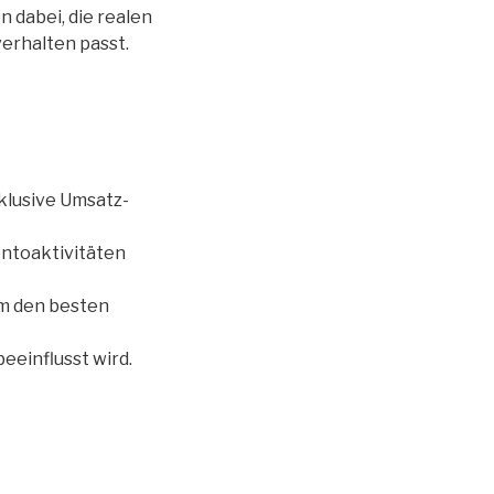
 dabei, die realen
erhalten passt.
klusive Umsatz-
ontoaktivitäten
m den besten
eeinflusst wird.