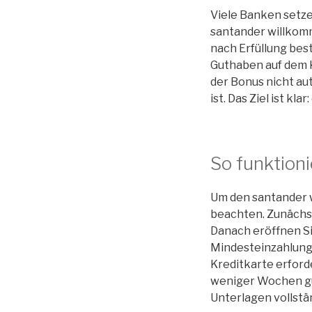
Viele Banken setz
santander willkomm
nach Erfüllung bes
Guthaben auf dem K
der Bonus nicht a
ist. Das Ziel ist kl
So funktioni
Um den santander w
beachten. Zunächst
Danach eröffnen Sie
Mindesteinzahlung
Kreditkarte erford
weniger Wochen gut
Unterlagen vollstä