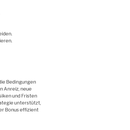
.
eiden.
ieren.
 die Bedingungen
n Anreiz, neue
siken und Fristen
ategie unterstützt,
er Bonus effizient