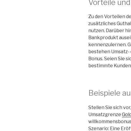
Vorteile un
Zu den Vorteilen d
zusätzliches Guthab
nutzen. Darüber hin
Bankprodukt ausei
kennenzulernen. Gl
bestehen Umsatz- o
Bonus. Seien Sie si
bestimmte Kunden
Beispiele au
Stellen Sie sich vo
Umsatzgrenze
Gol
willkommensbonus a
Szenario: Eine Erö