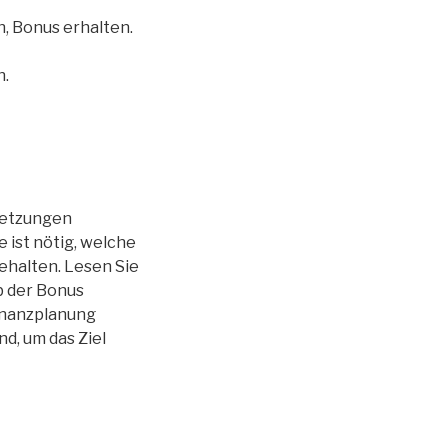
, Bonus erhalten.
n.
setzungen
 ist nötig, welche
behalten. Lesen Sie
b der Bonus
Finanzplanung
nd, um das Ziel