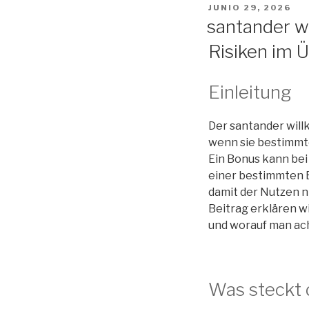
PUBLICADO
JUNIO 29, 2026
EL
santander w
Risiken im Ü
Einleitung
Der santander will
wenn sie bestimmte
Ein Bonus kann bei
einer bestimmten E
damit der Nutzen n
Beitrag erklären w
und worauf man ach
Was steckt 