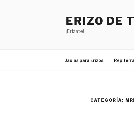
Saltar
al
ERIZO DE 
contenido
¡Erízate!
Jaulas para Erizos
Repiterra
CATEGORÍA:
MR