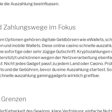
die die Auszahlung beeinflussen.
d Zahlungswege im Fokus
en Optionen gehören digitale Geldbörsen wie eWallets, sch
 und mobile Wallets. Diese online casino schnelle auszah
ne sofortige oder sehr zügige Gutschrift. Kryptozahlungen
terstützt und können wegen der Netzverarbeitung ebenfal
st: Nicht jedes Gadget passt zu jedem Land oder Casino. Prüf
its und die Gebühren, bevor du eine Auszahlung startest. So
schnelle auszahlung gaminggadgets wirklich greifbar.
d Grenzen
 Verfügbarkeit des Gewinns, klare Verfolgung, einfache Nut