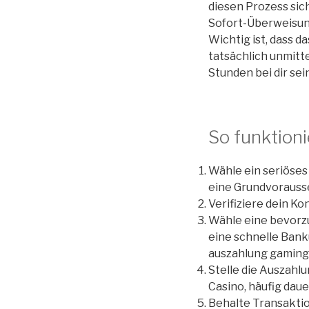
diesen Prozess sic
Sofort-Überweisun
Wichtig ist, dass d
tatsächlich unmitt
Stunden bei dir sein
So funktioni
Wähle ein seriöses
eine Grundvorausse
Verifiziere dein Ko
Wähle eine bevorzu
eine schnelle Bank
auszahlung gamingg
Stelle die Auszahl
Casino, häufig daue
Behalte Transaktio