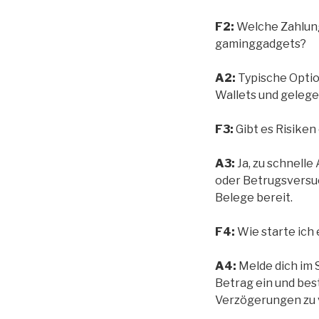
F2:
Welche Zahlung
gaminggadgets?
A2:
Typische Optio
Wallets und gelege
F3:
Gibt es Risiken
A3:
Ja, zu schnelle
oder Betrugsversuc
Belege bereit.
F4:
Wie starte ich 
A4:
Melde dich im 
Betrag ein und bes
Verzögerungen zu 