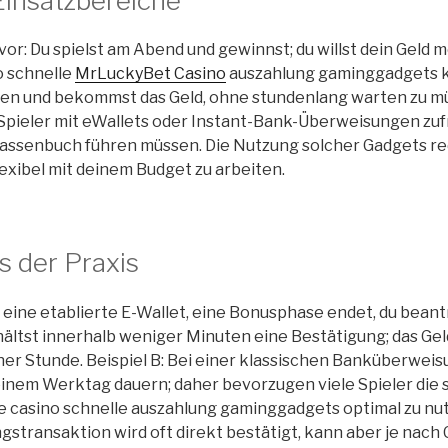
Einsatzbereiche
 vor: Du spielst am Abend und gewinnst; du willst dein Geld m
o schnelle
MrLuckyBet Casino
auszahlung gaminggadgets k
n und bekommst das Geld, ohne stundenlang warten zu müs
s Spieler mit eWallets oder Instant-Bank-Überweisungen zufr
Kassenbuch führen müssen. Die Nutzung solcher Gadgets re
flexibel mit deinem Budget zu arbeiten.
s der Praxis
t eine etablierte E-Wallet, eine Bonusphase endet, du beant
ältst innerhalb weniger Minuten eine Bestätigung; das Gel
ner Stunde. Beispiel B: Bei einer klassischen Banküberweis
einem Werktag dauern; daher bevorzugen viele Spieler die 
e casino schnelle auszahlung gaminggadgets optimal zu nutz
stransaktion wird oft direkt bestätigt, kann aber je nach C