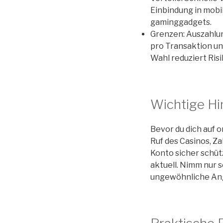
Einbindung in mobil
gaminggadgets.
Grenzen: Auszahlu
pro Transaktion un
Wahl reduziert Risi
Wichtige Hi
Bevor du dich auf o
Ruf des Casinos, Z
Konto sicher schüt
aktuell. Nimm nur 
ungewöhnliche Ange