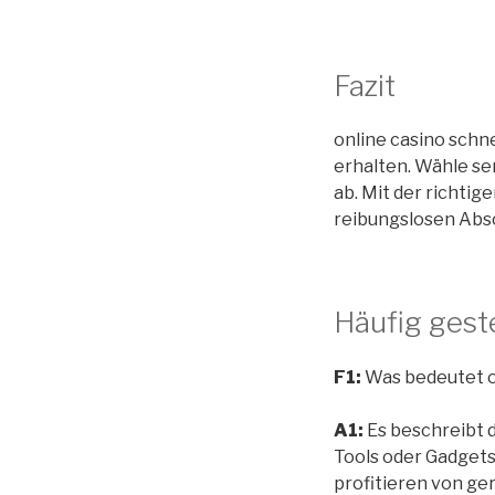
Fazit
online casino schn
erhalten. Wähle s
ab. Mit der richti
reibungslosen Absc
Häufig gest
F1:
Was bedeutet o
A1:
Es beschreibt 
Tools oder Gadgets
profitieren von g