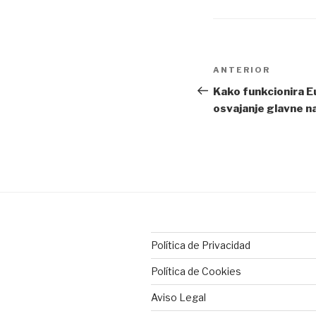
Navegación
Entrada
ANTERIOR
de
anterior:
Kako funkcionira Eu
osvajanje glavne 
entradas
Política de Privacidad
Política de Cookies
Aviso Legal