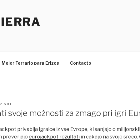
TIERRA
 Mejor Terrario para Erizos
Contacto
R
SDI
i svoje možnosti za zmago pri igri Eu
ckpot privablja igralce iz vse Evrope, ki sanjajo o milijonsk
m preverjajo
eurojackpot rezultati
in čakajo na svojo srečo.