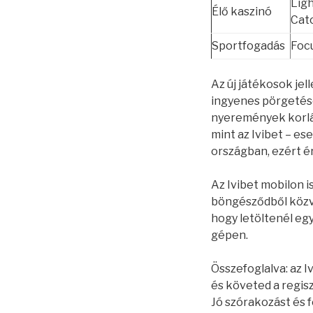
Lig
Élő kaszinó
Cat
Sportfogadás
Foc
Az új játékosok je
ingyenes pörgetések
nyeremények korlát
mint az Ivibet – e
országban, ezért é
Az Ivibet mobilon 
böngésződből közve
hogy letöltenél egy
gépen.
Összefoglalva: az 
és követed a regis
Jó szórakozást és f