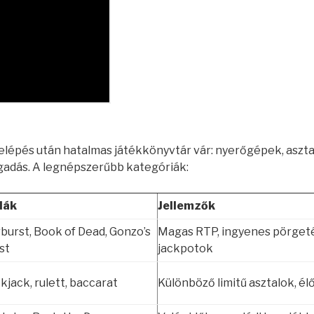
elépés után hatalmas játékkönyvtár vár: nyerőgépek, asztal
gadás. A legnépszerűbb kategóriák:
dák
Jellemzők
burst, Book of Dead, Gonzo’s
Magas RTP, ingyenes pörgeté
st
jackpotok
kjack, rulett, baccarat
Különböző limitű asztalok, él