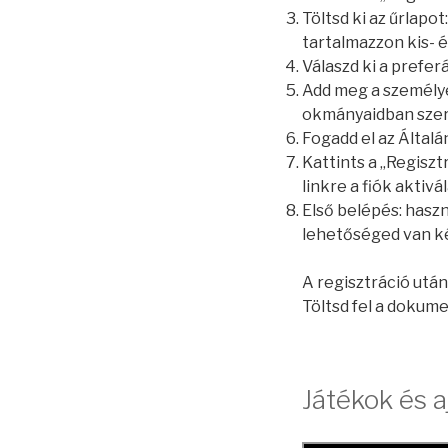
Töltsd ki az űrlapot
tartalmazzon kis- é
Válaszd ki a prefer
Add meg a személyes
okmányaidban szer
Fogadd el az Általá
Kattints a „Regisz
linkre a fiók aktivá
Első belépés: haszn
lehetőséged van két
A regisztráció után
Töltsd fel a dokum
Játékok és a