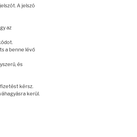
elszót. A jelszó
gy az
kódot.
ts a benne lévő
gyszerű, és
fizetést kérsz.
váhagyásra kerül.