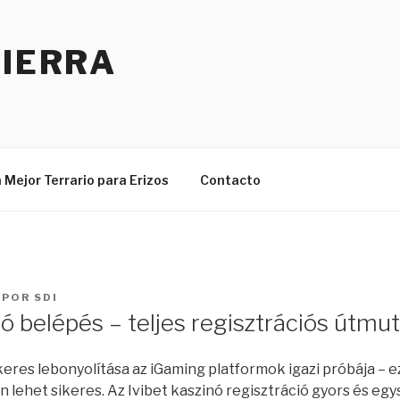
TIERRA
 Mejor Terrario para Erizos
Contacto
POR
SDI
nó belépés – teljes regisztrációs útmu
ikeres lebonyolítása az iGaming platformok igazi próbája – 
lehet sikeres. Az Ivibet kaszinó regisztráció gyors és egys