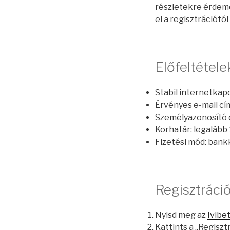
részletekre érdem
el a regisztrációtó
Előfeltétele
Stabil internetkapc
Érvényes e-mail cí
Személyazonosító o
Korhatár: legalább 
Fizetési mód: bankk
Regisztráció
Nyisd meg az
Ivibe
Kattints a „Regiszt