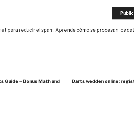
met para reducir el spam.
Aprende cómo se procesan los dat
ts Guide – Bonus Math and
Darts wedden online: regis