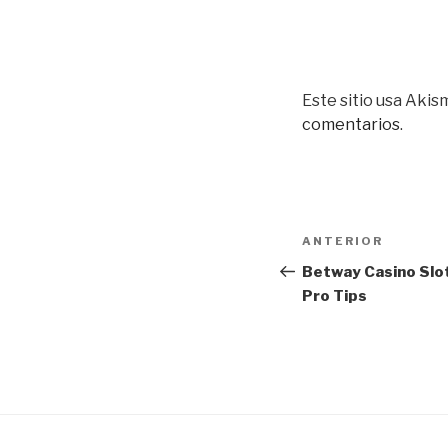
Este sitio usa Akis
comentarios
.
Navegación
Entrada
ANTERIOR
de
anterior:
Betway Casino Slo
Pro Tips
entradas