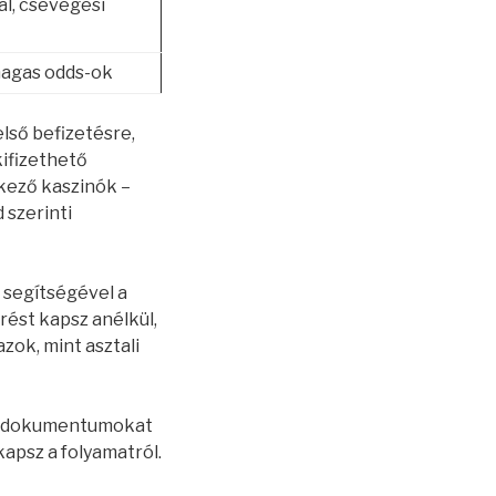
al, csevegési
magas odds-ok
lső befizetésre,
kifizethető
kező kaszinók –
 szerinti
 segítségével a
ést kapsz anélkül,
zok, mint asztali
ges dokumentumokat
apsz a folyamatról.