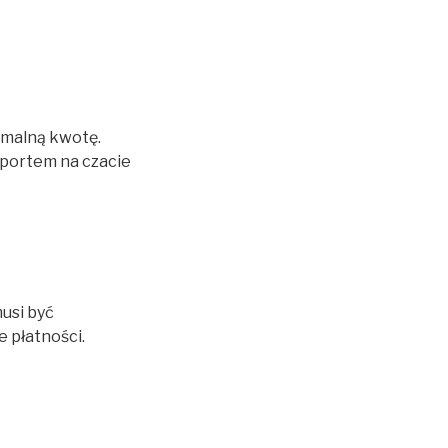
imalną kwotę.
pportem na czacie
usi być
e płatności.