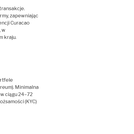
transakcje.
irmy, zapewniając
encji Curacao
, w
 kraju.
rtfele
ereum). Minimalna
 w ciągu 24–72
 tożsamości (KYC)