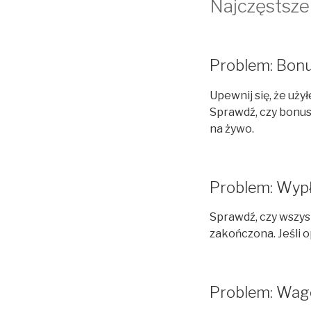
Najczęstsze
Problem: Bonu
Upewnij się, że uż
Sprawdź, czy bonus
na żywo.
Problem: Wypł
Sprawdź, czy wszys
zakończona. Jeśli o
Problem: Wage