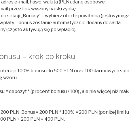
 adres e-mail, hasło, waluta (PLN), dane osobowe.
ail przez link wysłany na skrzynkę.
dź do sekcji „Bonusy” – wybierz ofertę powitalną (jeśli wymaga
wpłaty – bonus zostanie automatycznie dodany do salda.
y (często aktywują się po wpłacie).
bonusu – krok po kroku
 oferuje 100% bonusu do 500 PLN oraz 100 darmowych spin
g wzoru:
 = depozyt * (procent bonusu / 100) , ale nie więcej niż m
 200 PLN. Bonus = 200 PLN * 100% = 200 PLN (poniżej limit
200 PLN + 200 PLN = 400 PLN.