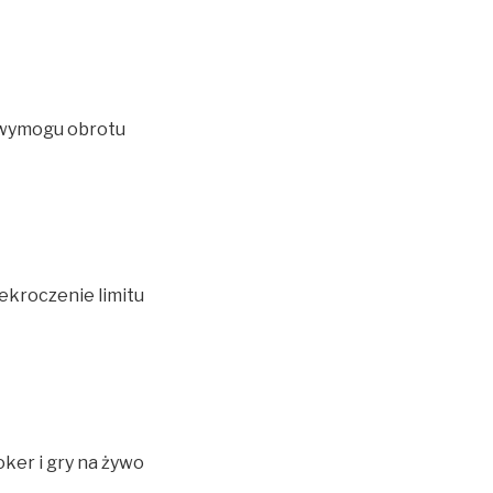
u wymogu obrotu
ekroczenie limitu
ker i gry na żywo