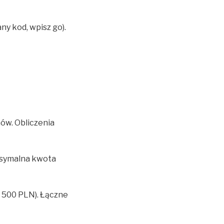
ny kod, wpisz go).
ów. Obliczenia
aksymalna kwota
u 500 PLN). Łączne