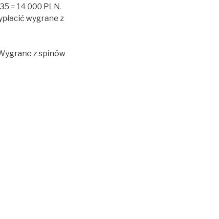
35 = 14 000 PLN.
ypłacić wygrane z
 Wygrane z spinów