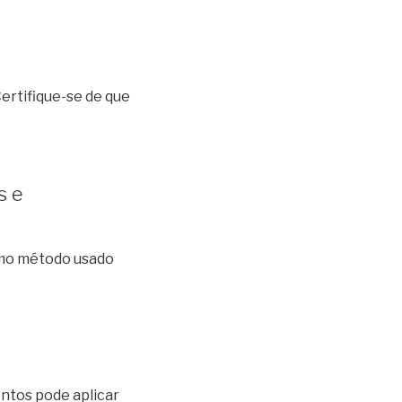
ertifique-se de que
s e
smo método usado
ntos pode aplicar