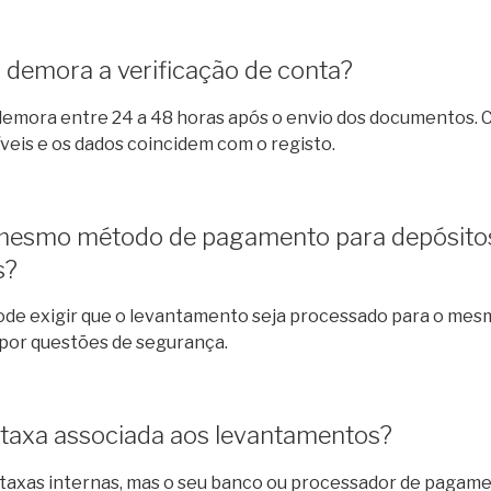
demora a verificação de conta?
demora entre 24 a 48 horas após o envio dos documentos. C
veis e os dados coincidem com o registo.
 mesmo método de pagamento para depósito
s?
pode exigir que o levantamento seja processado para o me
, por questões de segurança.
 taxa associada aos levantamentos?
 taxas internas, mas o seu banco ou processador de pagame