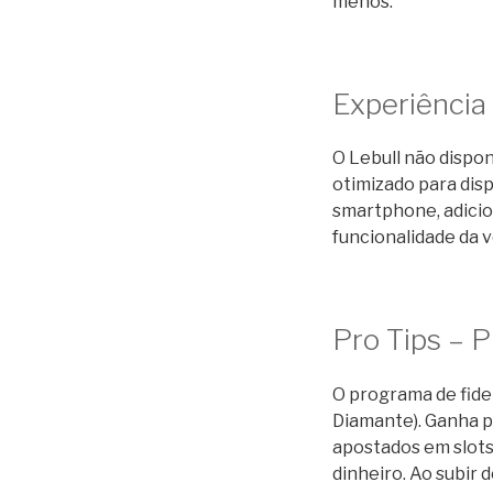
menos.
Experiência
O Lebull não dispon
otimizado para dis
smartphone, adicio
funcionalidade da 
Pro Tips – 
O programa de fidel
Diamante). Ganha p
apostados em slots
dinheiro. Ao subir 