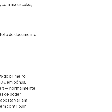
, com maiúsculas,
e foto do documento
% do primeiro
50 € em bónus,
lover) — normalmente
tes de poder
 aposta variam
dem contribuir