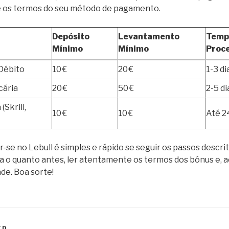
e os termos do seu método de pagamento.
Depósito
Levantamento
Temp
Mínimo
Mínimo
Proc
Débito
10 €
20 €
1-3 di
cária
20 €
50 €
2-5 di
(Skrill,
10 €
10 €
Até 2
-se no Lebull é simples e rápido se seguir os passos descr
ta o quanto antes, ler atentamente os termos dos bónus e, a
de. Boa sorte!
ED