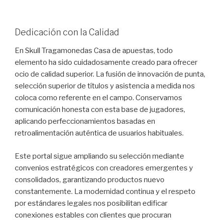
Dedicación con la Calidad
En Skull Tragamonedas Casa de apuestas, todo
elemento ha sido cuidadosamente creado para ofrecer
ocio de calidad superior. La fusión de innovación de punta,
selección superior de títulos y asistencia a medida nos
coloca como referente en el campo. Conservamos
comunicación honesta con esta base de jugadores,
aplicando perfeccionamientos basadas en
retroalimentación auténtica de usuarios habituales.
Este portal sigue ampliando su selección mediante
convenios estratégicos con creadores emergentes y
consolidados, garantizando productos nuevo
constantemente. La modernidad continua y el respeto
por estándares legales nos posibilitan edificar
conexiones estables con clientes que procuran