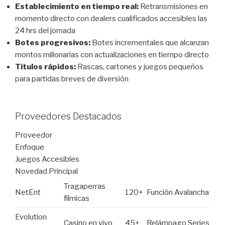
Establecimiento en tiempo real:
Retransmisiones en
momento directo con dealers cualificados accesibles las
24 hrs del jornada
Botes progresivos:
Botes incrementales que alcanzan
montos millonarias con actualizaciones en tiempo directo
Títulos rápidos:
Rascas, cartones y juegos pequeños
para partidas breves de diversión
Proveedores Destacados
Proveedor
Enfoque
Juegos Accesibles
Novedad Principal
Tragaperras
NetEnt
120+
Función Avalancha
fílmicas
Evolution
Casino en vivo
45+
Relámpago Series