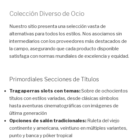
Colección Diverso de Ocio
Nuestro sitio presenta una selección vasta de
alternativas para todos los estilos. Nos asociamos sin
intermediarios con los proveedores más destacados de
la campo, asegurando que cada producto disponible
satisfaga con normas mundiales de excelencia y equidad.
Primordiales Secciones de Títulos
Tragaperras slots con temas:
Sobre de ochocientos
títulos con estilos variadas, desde clásicas símbolos
hasta aventuras cinematográficas con imágenes de
última generación
Opciones de salón tradicionales:
Ruleta del viejo
continente y americana, veintiuno en múltiples variantes,
punto y banca y póker tropical