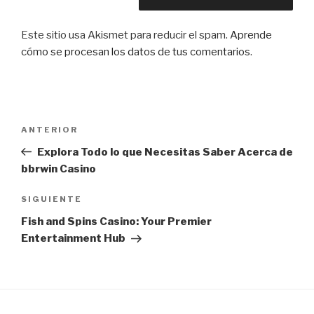
Este sitio usa Akismet para reducir el spam.
Aprende
cómo se procesan los datos de tus comentarios
.
Navegación
Entrada
ANTERIOR
de
anterior:
Explora Todo lo que Necesitas Saber Acerca de
entradas
bbrwin Casino
Siguiente
SIGUIENTE
entrada
Fish and Spins Casino: Your Premier
Entertainment Hub