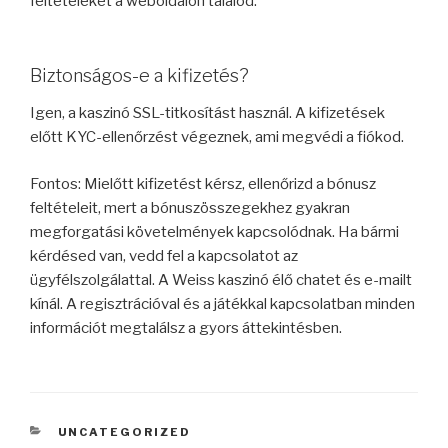
feltételeket a weboldalon találod.
Biztonságos-e a kifizetés?
Igen, a kaszinó SSL-titkosítást használ. A kifizetések
előtt KYC-ellenőrzést végeznek, ami megvédi a fiókod.
Fontos: Mielőtt kifizetést kérsz, ellenőrizd a bónusz
feltételeit, mert a bónuszösszegekhez gyakran
megforgatási követelmények kapcsolódnak. Ha bármi
kérdésed van, vedd fel a kapcsolatot az
ügyfélszolgálattal. A Weiss kaszinó élő chatet és e-mailt
kínál. A regisztrációval és a játékkal kapcsolatban minden
információt megtalálsz a gyors áttekintésben.
CATEGORÍAS
UNCATEGORIZED