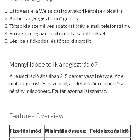
Látogass el a
Weiss casino gyakori kérdések
oldalára.
Kattints a „Regisztráció” gombra.
Töltsd ki a személyes adatokat (név, e-mail, telefonszám).
Erősítsd meg az e-mail címed a kapott linkkel.
Lépj be a fiókodba, és töltsd ki a profilt.
Mennyi időbe telik a regisztráció?
A regisztráció általában 2-5 percet vesz igénybe. Az e-
mail megerősítése azonnali, a telefonszám ellenőrzése
néhány másodperc. Ezután azonnal játszhatsz.
Features Overview
Fizetési mód
Minimális összeg
Feldolgozási idő