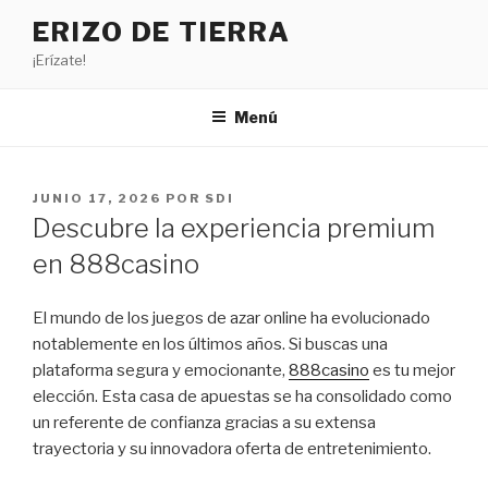
Saltar
ERIZO DE TIERRA
al
¡Erízate!
contenido
Menú
PUBLICADO
JUNIO 17, 2026
POR
SDI
EL
Descubre la experiencia premium
en 888casino
El mundo de los juegos de azar online ha evolucionado
notablemente en los últimos años. Si buscas una
plataforma segura y emocionante,
888casino
es tu mejor
elección. Esta casa de apuestas se ha consolidado como
un referente de confianza gracias a su extensa
trayectoria y su innovadora oferta de entretenimiento.