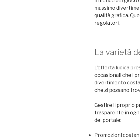
Il mondo del gioco 
massimo divertimen
qualità grafica. Qu
regolatori.
La varietà de
L’offerta ludica pr
occasionali che i pr
divertimento costan
che si possano trov
Gestire il proprio 
trasparente in ogni
del portale:
Promozioni costant