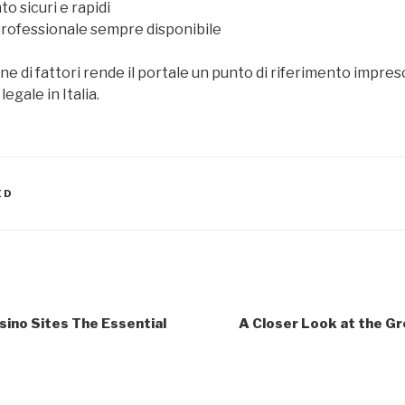
o sicuri e rapidi
professionale sempre disponibile
 di fattori rende il portale un punto di riferimento impresc
egale in Italia.
ED
sino Sites The Essential
A Closer Look at the Gr