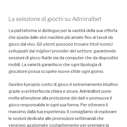
La selezione di giochi su Admiralbet
La piattaforma si distingue per la vastità della sua offerta
che spazia dalle slot machine più amate fino ai tavoli da
gioco dal vivo.
Gli utenti possono trovare titoli iconici
sviluppati dai migliori provider del settore
, garantendo
sessioni di gioco fluide sia da computer che da dispositivi
mobili. La varietà garantisce che ogni tipologia di
giocatore possa scoprire nuove sfide ogni giorno.
Gestire il proprio conto di gioco è estremamente intuitivo
grazie a un’interfaccia chiara e sicura. Admiralbet pone
molta attenzione alla protezione dei dati e promuove il
gioco responsabile in ogni sua forma. Per ottenere il
massimo dalla tua esperienza, ti consigliamo di esplorare
le sezioni dedicate alle promozioni settimanali che
vengono aggiornate costantemente per premiare la