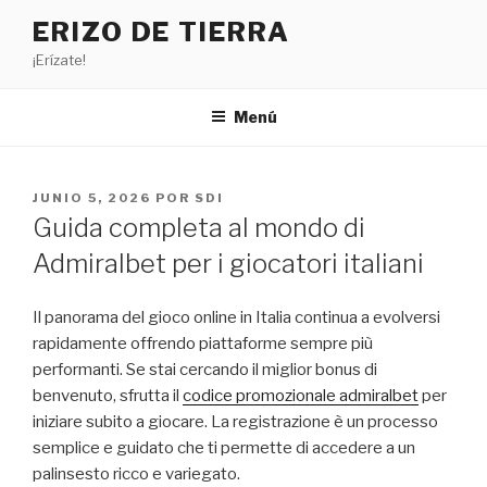
Saltar
ERIZO DE TIERRA
al
¡Erízate!
contenido
Menú
PUBLICADO
JUNIO 5, 2026
POR
SDI
EL
Guida completa al mondo di
Admiralbet per i giocatori italiani
Il panorama del gioco online in Italia continua a evolversi
rapidamente offrendo piattaforme sempre più
performanti. Se stai cercando il miglior bonus di
benvenuto, sfrutta il
codice promozionale admiralbet
per
iniziare subito a giocare. La registrazione è un processo
semplice e guidato che ti permette di accedere a un
palinsesto ricco e variegato.