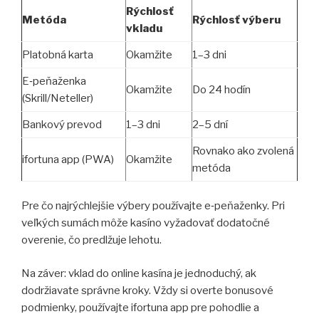
Rýchlosť
Metóda
Rýchlosť výberu
vkladu
Platobná karta
Okamžite
1–3 dni
E‑peňaženka
Okamžite
Do 24 hodín
(Skrill/Neteller)
Bankový prevod
1–3 dni
2–5 dní
Rovnako ako zvolená
ifortuna app (PWA)
Okamžite
metóda
Pre čo najrýchlejšie výbery používajte e‑peňaženky. Pri
veľkých sumách môže kasíno vyžadovať dodatočné
overenie, čo predlžuje lehotu.
Na záver: vklad do online kasína je jednoduchý, ak
dodržiavate správne kroky. Vždy si overte bonusové
podmienky, používajte ifortuna app pre pohodlie a