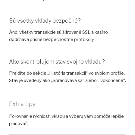
Sú všetky vklady bezpečné?
Áno, všetky transakcie sú šifrované SSL a kasíno
dodržiava prísne bezpečnostné protokoly.
Ako skontrolujem stav svojho vkladu?
Prejdite do sekcie „História transakcií“ vo svojom profile.
Stav je uvedený ako „Spracováva sa“ alebo „Dokončené“.
Extra tipy
Porovnanie rýchlosti vkladu a výberu vám pomôže lepšie
plánovať: