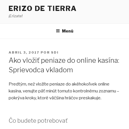
Saltar
ERIZO DE TIERRA
al
¡Erízate!
contenido
Menú
PUBLICADO
ABRIL 3, 2017
POR
SDI
EL
Ako vložiť peniaze do online kasína:
Sprievodca vkladom
Predtým, než vložíte peniaze do akéhokoľvek online
kasína, venujte päť minút tomuto kontrolnému zoznamu –
pokrýva kroky, ktoré väčšina hráčov preskakuje.
Čo budete potrebovať