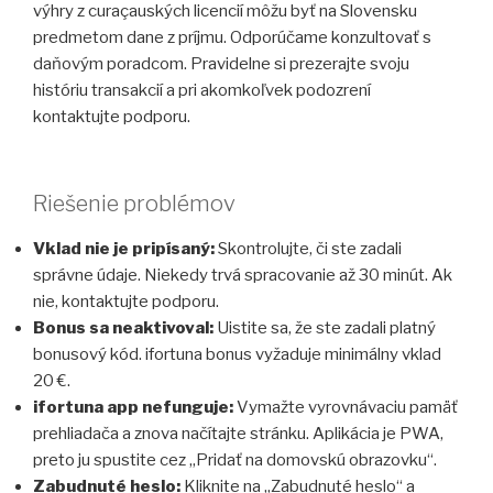
výhry z curaçauských licencií môžu byť na Slovensku
predmetom dane z príjmu. Odporúčame konzultovať s
daňovým poradcom. Pravidelne si prezerajte svoju
históriu transakcií a pri akomkoľvek podozrení
kontaktujte podporu.
Riešenie problémov
Vklad nie je pripísaný:
Skontrolujte, či ste zadali
správne údaje. Niekedy trvá spracovanie až 30 minút. Ak
nie, kontaktujte podporu.
Bonus sa neaktivoval:
Uistite sa, že ste zadali platný
bonusový kód. ifortuna bonus vyžaduje minimálny vklad
20 €.
ifortuna app nefunguje:
Vymažte vyrovnávaciu pamäť
prehliadača a znova načítajte stránku. Aplikácia je PWA,
preto ju spustite cez „Pridať na domovskú obrazovku“.
Zabudnuté heslo:
Kliknite na „Zabudnuté heslo“ a