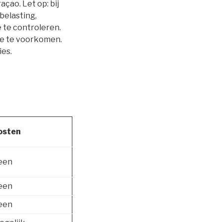
açao. Let op: bij
belasting,
 te controleren.
de te voorkomen.
ies.
osten
een
een
een