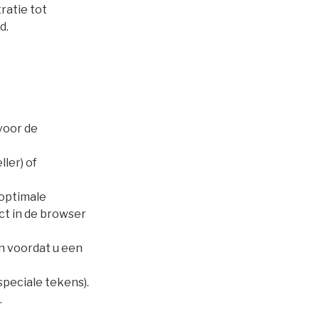
ratie tot
d.
 voor de
ler) of
 optimale
ct in de browser
 voordat u een
speciale tekens).
.