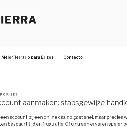
TIERRA
 Mejor Terrario para Erizos
Contacto
POR
SDI
ccount aanmaken: stapsgewijze handl
en account bij een online casino gaat snel, maar precies w
n bespaart tijd en frustratie. Of u nu een ervaren speler b