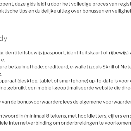
pent, deze gids leidt u door het volledige proces van regist
aktische tips en duidelijke uitleg over bonussen en veilighei
dy
g identiteitsbewijs (paspoort, identiteitskaart of rijbewijs)
re.
e betaalmethode: creditcard, e-wallet (zoals Skrill of Netel
.
pparaat (desktop, tablet of smartphone) up-to-date is voor
sino gebruikt een mobiel-geoptimaliseerde website die dire
 van de bonusvoorwaarden: lees de algemene voorwaarden
twoord in (minimaal 8 tekens, met hoofdletters, cijfers en 
biele internetverbinding om onderbrekingen te voorkomen