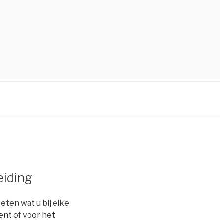
eiding
eten wat u bij elke
ent of voor het