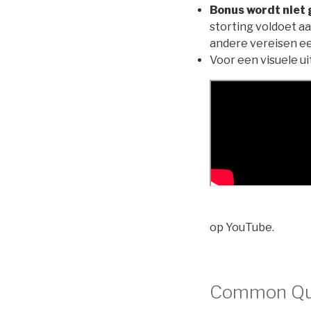
Bonus wordt niet 
storting voldoet 
andere vereisen ee
Voor een visuele ui
op YouTube.
Common Qu