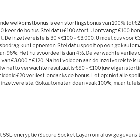
de welkomstbonus is een stortingsbonus van 100% tot €
30 keer de bonus. Stel dat u €100 stort. U ontvangt €100 bo
. De inzetvereiste is 30 × €100 = €3.000. U moet dus voor €
usbedrag kunt opnemen. Stel dat u speelt op een gokauto
van 96%. Het huisvoordeel is dan 4%. De verwachte verlies 
% van €3.000 = €120. Na het voldoen aan de inzetvereiste is
Uw netto verwachte resultaat is €80 – €100 (uw eigen stortin
ddeld €20 verliest, ondanks de bonus. Let op: niet alle spe
e inzetvereiste. Gokautomaten doen vaak 100%, maar tafel
kt SSL-encryptie (Secure Socket Layer) om al uw gegevens