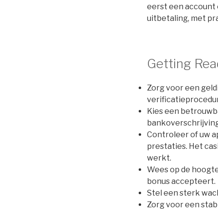
eerst een account o
uitbetaling, met pr
Getting Rea
Zorg voor een geldi
verificatieprocedu
Kies een betrouwbar
bankoverschrijving
Controleer of uw a
prestaties. Het ca
werkt.
Wees op de hoogte
bonus accepteert.
Stel een sterk wach
Zorg voor een sta