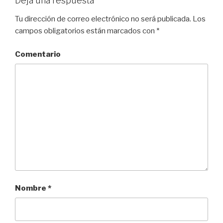
Deja una respuesta
Tu dirección de correo electrónico no será publicada.
Los
campos obligatorios están marcados con
*
Comentario
Nombre
*