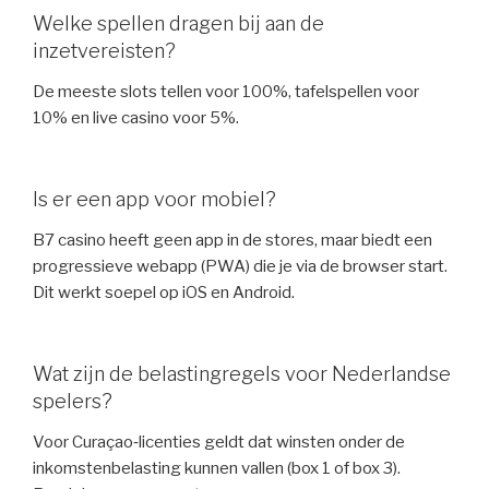
Welke spellen dragen bij aan de
inzetvereisten?
De meeste slots tellen voor 100%, tafelspellen voor
10% en live casino voor 5%.
Is er een app voor mobiel?
B7 casino heeft geen app in de stores, maar biedt een
progressieve webapp (PWA) die je via de browser start.
Dit werkt soepel op iOS en Android.
Wat zijn de belastingregels voor Nederlandse
spelers?
Voor Curaçao‑licenties geldt dat winsten onder de
inkomstenbelasting kunnen vallen (box 1 of box 3).