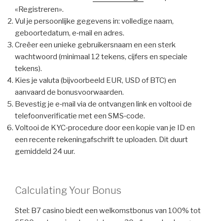
«Registreren».
Vul je persoonlijke gegevens in: volledige naam,
geboortedatum, e‑mail en adres.
Creëer een unieke gebruikersnaam en een sterk
wachtwoord (minimaal 12 tekens, cijfers en speciale
tekens).
Kies je valuta (bijvoorbeeld EUR, USD of BTC) en
aanvaard de bonusvoorwaarden.
Bevestig je e‑mail via de ontvangen link en voltooi de
telefoonverificatie met een SMS‑code.
Voltooi de KYC‑procedure door een kopie van je ID en
een recente rekeningafschrift te uploaden. Dit duurt
gemiddeld 24 uur.
Calculating Your Bonus
Stel: B7 casino biedt een welkomstbonus van 100% tot