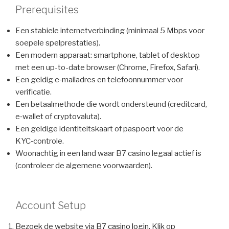
Prerequisites
Een stabiele internetverbinding (minimaal 5 Mbps voor
soepele spelprestaties).
Een modern apparaat: smartphone, tablet of desktop
met een up-to-date browser (Chrome, Firefox, Safari).
Een geldig e‑mailadres en telefoonnummer voor
verificatie.
Een betaalmethode die wordt ondersteund (creditcard,
e‑wallet of cryptovaluta).
Een geldige identiteitskaart of paspoort voor de
KYC‑controle.
Woonachtig in een land waar B7 casino legaal actief is
(controleer de algemene voorwaarden).
Account Setup
Bezoek de website via
B7 casino login
. Klik op