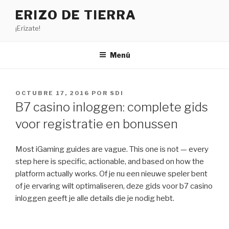
Saltar
ERIZO DE TIERRA
al
¡Erízate!
contenido
Menú
PUBLICADO
OCTUBRE 17, 2016
POR
SDI
EL
B7 casino inloggen: complete gids
voor registratie en bonussen
Most iGaming guides are vague. This one is not — every
step here is specific, actionable, and based on how the
platform actually works. Of je nu een nieuwe speler bent
of je ervaring wilt optimaliseren, deze gids voor b7 casino
inloggen geeft je alle details die je nodig hebt.