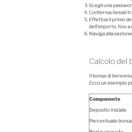
Scegli una password
Conferma l’email tra
Effettua il primo d
dell’importo, fino a
Naviga alla sezione 
Calcolo del
Il bonus di benvenu
Ecco un esempio pr
Componente
Deposito iniziale
Percentuale bonus
Bonus ricevuto