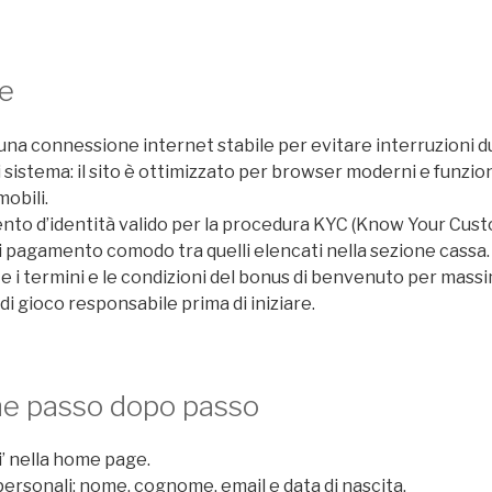
e
 una connessione internet stabile per evitare interruzioni du
i di sistema: il sito è ottimizzato per browser moderni e funz
mobili.
to d’identità valido per la procedura KYC (Know Your Cust
i pagamento comodo tra quelli elencati nella sezione cassa.
i termini e le condizioni del bonus di benvenuto per massim
i gioco responsabile prima di iniziare.
ne passo dopo passo
i’ nella home page.
i personali: nome, cognome, email e data di nascita.