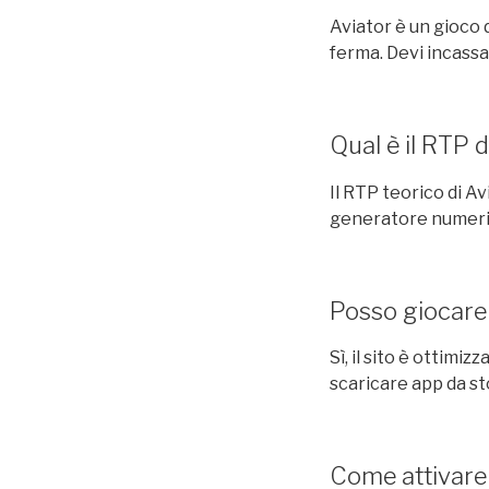
Aviator è un gioco 
ferma. Devi incassa
Qual è il RTP d
Il RTP teorico di A
generatore numeri 
Posso giocare 
Sì, il sito è ottim
scaricare app da st
Come attivare 