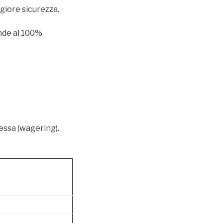
ggiore sicurezza.
onde al 100%
essa (wagering).