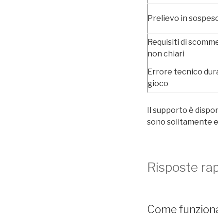
Prelievo in sospes
Requisiti di scomm
non chiari
Errore tecnico dura
gioco
Il supporto è dispon
sono solitamente en
Risposte ra
Come funziona 