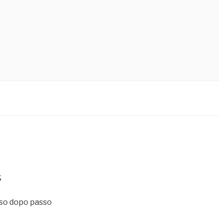
s
sso dopo passo