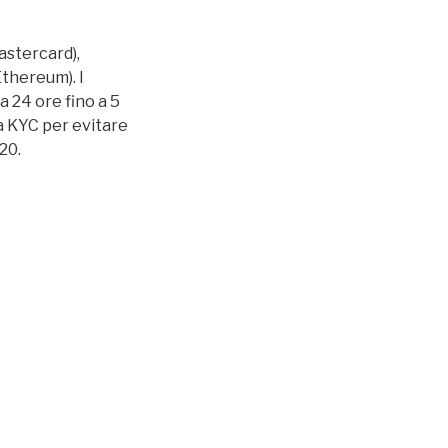
astercard),
 Ethereum). I
 24 ore fino a 5
ca KYC per evitare
20.