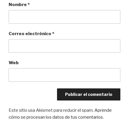
Nombre
*
Correo electrónico
*
Web
Este sitio usa Akismet para reducir el spam.
Aprende
cómo se procesan los datos de tus comentarios
.