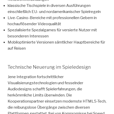
klassische Tischspiele in diversen Ausführungen
einschließlich EU- und nordamerikanischer Spielregeln
Live-Casino-Bereiche mit professionellen Gebern in
hochauflösender Videoqualität
Spezialisierte Spezialgames für versierte Nutzer mit
besonderen Interessen
Mobiloptimierte Versionen sämtlicher Hauptbereiche für
auf Reisen
Technische Neuerung im Spieledesign
Jene Integration fortschrittlicher
Visualisierungstechnologien und fesselnder
Audiodesigns schafft Spielerfahrungen, die
herkömmliche Limits überwinden. Die
Kooperationspartner einsetzen modernste HTML5-Tech,
die reibungslose Übergänge zwischen diversen
Plattformen gestattet, frei von Kompromisse bei Speed