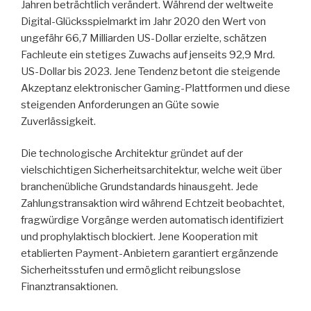
Jahren beträchtlich verändert. Während der weltweite
Digital-Glücksspielmarkt im Jahr 2020 den Wert von
ungefähr 66,7 Milliarden US-Dollar erzielte, schätzen
Fachleute ein stetiges Zuwachs auf jenseits 92,9 Mrd.
US-Dollar bis 2023. Jene Tendenz betont die steigende
Akzeptanz elektronischer Gaming-Plattformen und diese
steigenden Anforderungen an Güte sowie
Zuverlässigkeit.
Die technologische Architektur gründet auf der
vielschichtigen Sicherheitsarchitektur, welche weit über
branchenübliche Grundstandards hinausgeht. Jede
Zahlungstransaktion wird während Echtzeit beobachtet,
fragwürdige Vorgänge werden automatisch identifiziert
und prophylaktisch blockiert. Jene Kooperation mit
etablierten Payment-Anbietern garantiert ergänzende
Sicherheitsstufen und ermöglicht reibungslose
Finanztransaktionen.