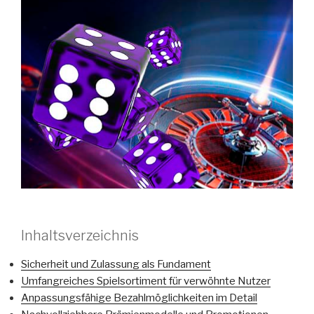
Inhaltsverzeichnis
Sicherheit und Zulassung als Fundament
Umfangreiches Spielsortiment für verwöhnte Nutzer
Anpassungsfähige Bezahlmöglichkeiten im Detail