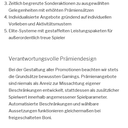
Zeitlich begrenzte Sonderaktionen zu ausgewählten
Gelegenheiten mit erhöhten Prämiensätzen
Individualisierte Angebote gründend auf individuellen
Vorlieben und Aktivitätsmustern
Elite-Systeme mit gestaffelten Leistungspaketen für
außerordentlich treue Spieler
Verantwortungsvolle Prämiendesign
Bei der Gestaltung aller Promotionen beachten wir stets
die Grundsätze bewussten Gamings. Prämienangebote
sind niemals als Anreiz zur Missachtung eigener
Beschränkungen entwickelt, stattdessen als zusätzlicher
Spielwert innerhalb angemessener Spielparameter.
Automatisierte Beschränkungen und wählbare
Aussetzungen funktionieren gleichermaßen bei
freigeschalteten Boni.