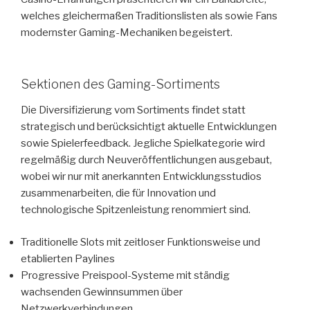
welches gleichermaßen Traditionslisten als sowie Fans
modernster Gaming-Mechaniken begeistert.
Sektionen des Gaming-Sortiments
Die Diversifizierung vom Sortiments findet statt
strategisch und berücksichtigt aktuelle Entwicklungen
sowie Spielerfeedback. Jegliche Spielkategorie wird
regelmäßig durch Neuveröffentlichungen ausgebaut,
wobei wir nur mit anerkannten Entwicklungsstudios
zusammenarbeiten, die für Innovation und
technologische Spitzenleistung renommiert sind.
Traditionelle Slots mit zeitloser Funktionsweise und
etablierten Paylines
Progressive Preispool-Systeme mit ständig
wachsenden Gewinnsummen über
Netzwerkverbindungen