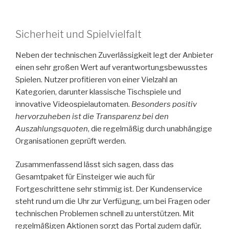
Sicherheit und Spielvielfalt
Neben der technischen Zuverlässigkeit legt der Anbieter
einen sehr großen Wert auf verantwortungsbewusstes
Spielen. Nutzer profitieren von einer Vielzahl an
Kategorien, darunter klassische Tischspiele und
innovative Videospielautomaten.
Besonders positiv
hervorzuheben ist die Transparenz bei den
Auszahlungsquoten
, die regelmäßig durch unabhängige
Organisationen geprüft werden.
Zusammenfassend lässt sich sagen, dass das
Gesamtpaket für Einsteiger wie auch für
Fortgeschrittene sehr stimmig ist. Der Kundenservice
steht rund um die Uhr zur Verfügung, um bei Fragen oder
technischen Problemen schnell zu unterstützen. Mit
regelmäßigen Aktionen sorgt das Portal zudem dafür,