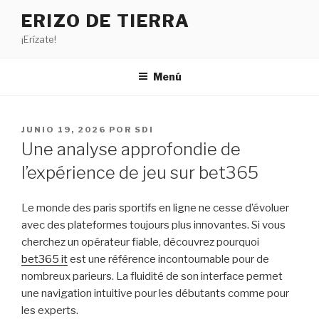
Saltar
ERIZO DE TIERRA
al
¡Erízate!
contenido
Menú
PUBLICADO
JUNIO 19, 2026
POR
SDI
EL
Une analyse approfondie de
l’expérience de jeu sur bet365
Le monde des paris sportifs en ligne ne cesse d’évoluer
avec des plateformes toujours plus innovantes. Si vous
cherchez un opérateur fiable, découvrez pourquoi
bet365 it
est une référence incontournable pour de
nombreux parieurs. La fluidité de son interface permet
une navigation intuitive pour les débutants comme pour
les experts.