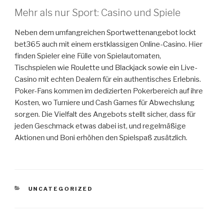
Mehr als nur Sport: Casino und Spiele
Neben dem umfangreichen Sportwettenangebot lockt
bet365 auch mit einem erstklassigen Online-Casino. Hier
finden Spieler eine Fülle von Spielautomaten,
Tischspielen wie Roulette und Blackjack sowie ein Live-
Casino mit echten Dealern für ein authentisches Erlebnis.
Poker-Fans kommen im dedizierten Pokerbereich auf ihre
Kosten, wo Turniere und Cash Games für Abwechslung
sorgen. Die Vielfalt des Angebots stellt sicher, dass für
jeden Geschmack etwas dabei ist, und regelmäßige
Aktionen und Boni erhöhen den Spielspaß zusätzlich.
CATEGORÍAS
UNCATEGORIZED