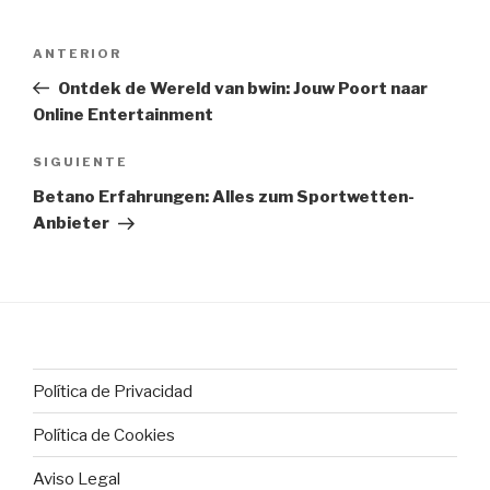
Navegación
Entrada
ANTERIOR
de
anterior:
Ontdek de Wereld van bwin: Jouw Poort naar
entradas
Online Entertainment
Siguiente
SIGUIENTE
entrada
Betano Erfahrungen: Alles zum Sportwetten-
Anbieter
Política de Privacidad
Política de Cookies
Aviso Legal