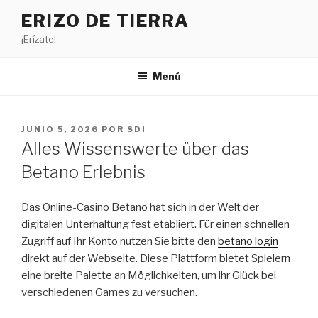
Saltar
ERIZO DE TIERRA
al
¡Erízate!
contenido
Menú
PUBLICADO
JUNIO 5, 2026
POR
SDI
EL
Alles Wissenswerte über das
Betano Erlebnis
Das Online-Casino Betano hat sich in der Welt der
digitalen Unterhaltung fest etabliert. Für einen schnellen
Zugriff auf Ihr Konto nutzen Sie bitte den
betano login
direkt auf der Webseite. Diese Plattform bietet Spielern
eine breite Palette an Möglichkeiten, um ihr Glück bei
verschiedenen Games zu versuchen.