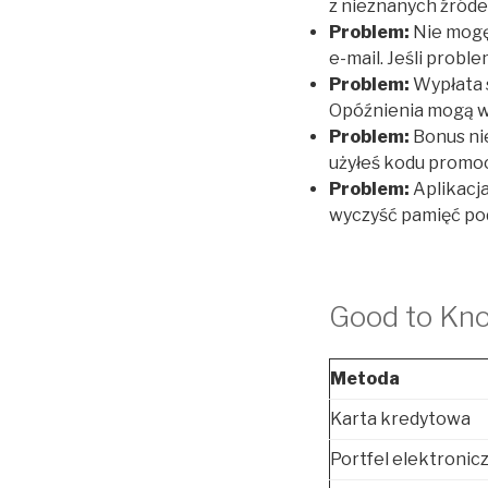
z nieznanych źródeł
Problem:
Nie mogę
e-mail. Jeśli probl
Problem:
Wypłata 
Opóźnienia mogą w
Problem:
Bonus nie
użyłeś kodu promocy
Problem:
Aplikacja
wyczyść pamięć pod
Good to Kn
Metoda
Karta kredytowa
Portfel elektronic