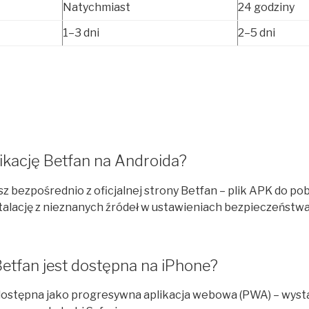
Natychmiast
24 godziny
1–3 dni
2–5 dni
ikację Betfan na Androida?
z bezpośrednio z oficjalnej strony Betfan – plik APK do pob
stalację z nieznanych źródeł w ustawieniach bezpieczeństwa
Betfan jest dostępna na iPhone?
t dostępna jako progresywna aplikacja webowa (PWA) – wyst