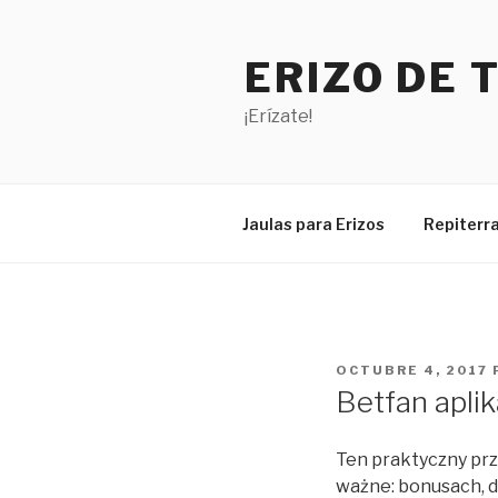
Saltar
al
ERIZO DE 
contenido
¡Erízate!
Jaulas para Erizos
Repiterra
PUBLICADO
OCTUBRE 4, 2017
EL
Betfan aplik
Ten praktyczny pr
ważne: bonusach, d