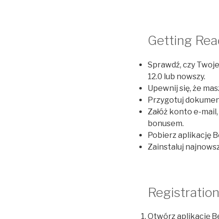
Getting Rea
Sprawdź, czy Twoje
12.0 lub nowszy.
Upewnij się, że mas
Przygotuj dokument
Załóż konto e-mail
bonusem.
Pobierz aplikację B
Zainstaluj najnowsz
Registratio
Otwórz aplikację Bet