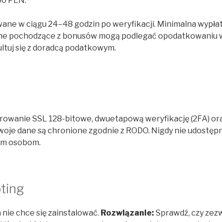
00 PLN.
wane w ciągu 24–48 godzin po weryfikacji. Minimalna wypła
ane pochodzące z bonusów mogą podlegać opodatkowaniu w
ltuj się z doradcą podatkowym.
frowanie SSL 128-bitowe, dwuetapową weryfikację (2FA) or
oje dane są chronione zgodnie z RODO. Nigdy nie udostępn
ym osobom.
ting
 nie chce się zainstalować.
Rozwiązanie:
Sprawdź, czy zezwo