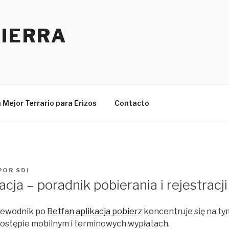
TIERRA
 Mejor Terrario para Erizos
Contacto
POR
SDI
acja – poradnik pobierania i rejestracji
zewodnik po
Betfan aplikacja pobierz
koncentruje się na ty
ostępie mobilnym i terminowych wypłatach.