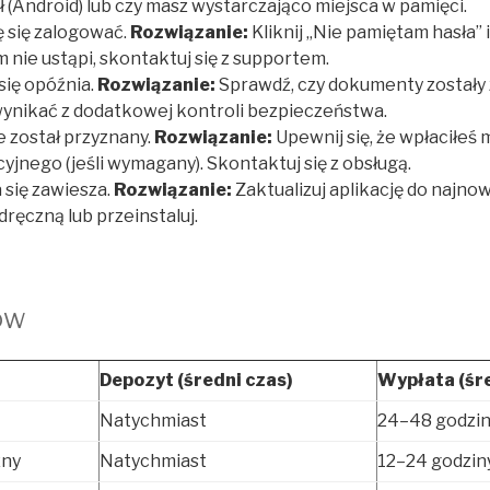
 (Android) lub czy masz wystarczająco miejsca w pamięci.
 się zalogować.
Rozwiązanie:
Kliknij „Nie pamiętam hasła” i
em nie ustąpi, skontaktuj się z supportem.
się opóźnia.
Rozwiązanie:
Sprawdź, czy dokumenty zostały
ynikać z dodatkowej kontroli bezpieczeństwa.
 został przyznany.
Rozwiązanie:
Upewnij się, że wpłaciłeś 
jnego (jeśli wymagany). Skontaktuj się z obsługą.
 się zawiesza.
Rozwiązanie:
Zaktualizuj aplikację do najnow
ręczną lub przeinstaluj.
ow
Depozyt (średni czas)
Wypłata (śre
Natychmiast
24–48 godzi
zny
Natychmiast
12–24 godzin