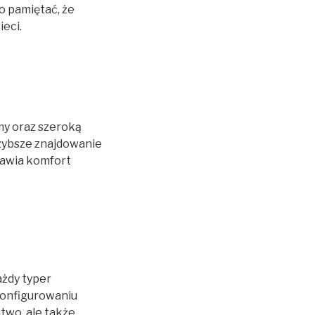
o pamiętać, że
ieci.
my oraz szeroką
zybsze znajdowanie
prawia komfort
ażdy typer
konfigurowaniu
two, ale także