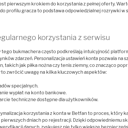
est pierwszym krokiem do korzystania z pełnej oferty. Wart
do profilu gracza to podstawa odpowiedzialnej rozrywki w s
egularnego korzystania z serwisu
 tego bukmachera często podkreślają intuicyjność platfor
ynków zdarzeń.
Personalizacja ustawień konta
pozwala na s
n, takich jak piłka nożna czy tenis ziemny, co znacząco po
rto zwrócić uwagę na kilka kluczowych aspektów:
adów specjalnych.
anie wypłat na konto bankowe.
arcie techniczne dostępne dla użytkowników.
malizacja korzystania z konta w Betfan to proces, który k
 pierwszych dniach po rejestracji. Dzięki odpowiedniemu s
eryfikacji danych, zyskujesz nie tylko większe bezpieczeńs