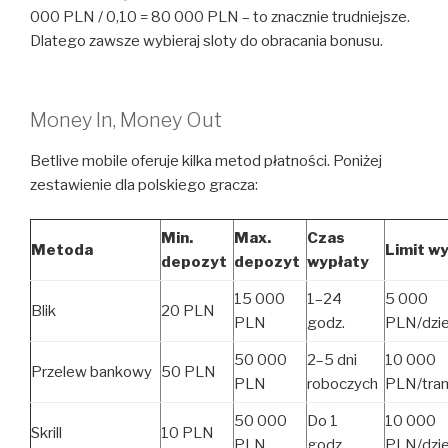
000 PLN / 0,10 = 80 000 PLN – to znacznie trudniejsze.
Dlatego zawsze wybieraj sloty do obracania bonusu.
Money In, Money Out
Betlive mobile oferuje kilka metod płatności. Poniżej
zestawienie dla polskiego gracza:
Min.
Max.
Czas
Metoda
Limit w
depozyt
depozyt
wypłaty
15 000
1–24
5 000
Blik
20 PLN
PLN
godz.
PLN/dzi
50 000
2–5 dni
10 000
Przelew bankowy
50 PLN
PLN
roboczych
PLN/tran
50 000
Do 1
10 000
Skrill
10 PLN
PLN
godz.
PLN/dzi