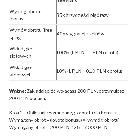
free spins
Wymóg obrotu
35x (trzydzieści pięć razy)
(bonus)
Wymóg obrotu (free
40x wygranej z spinów
spiny)
Wkład gier
100% (1 PLN = 1 PLN obrotu)
slotowych
Wkład gier
10% (1 PLN = 0,10 PLN obrotu)
stołowych
Ważne:
Zakładając, że wpłacasz 200 PLN, otrzymujesz
200 PLN bonusu.
Krok 1 – Obliczanie wymaganego obrotu dla bonusu:
Wymagany obrót = (kwota bonusu) × (wymóg obrotu)
Wymagany obrót = 200 PLN × 35 = 7 000 PLN