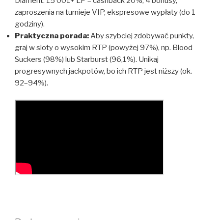
Diament: 15 001+ LP – cashback 20%, 4 bonusy,
zaproszenia na turnieje VIP, ekspresowe wypłaty (do 1
godziny).
Praktyczna porada:
Aby szybciej zdobywać punkty,
graj w sloty o wysokim RTP (powyżej 97%), np. Blood
Suckers (98%) lub Starburst (96,1%). Unikaj
progresywnych jackpotów, bo ich RTP jest niższy (ok.
92–94%).