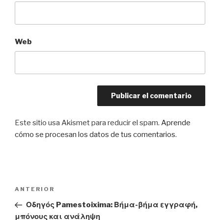
Web
Este sitio usa Akismet para reducir el spam.
Aprende
cómo se procesan los datos de tus comentarios
.
Navegación
Entrada
ANTERIOR
de
anterior:
Οδηγός Pamestoixima: Βήμα-βήμα εγγραφή,
entradas
μπόνους και ανάληψη