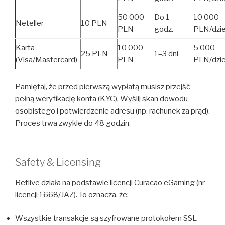
50 000
Do 1
10 000
Neteller
10 PLN
PLN
godz.
PLN/dzi
Karta
10 000
5 000
25 PLN
1–3 dni
(Visa/Mastercard)
PLN
PLN/dzi
Pamiętaj, że przed pierwszą wypłatą musisz przejść
pełną weryfikację konta (KYC). Wyślij skan dowodu
osobistego i potwierdzenie adresu (np. rachunek za prąd).
Proces trwa zwykle do 48 godzin.
Safety & Licensing
Betlive działa na podstawie licencji Curacao eGaming (nr
licencji 1668/JAZ). To oznacza, że:
Wszystkie transakcje są szyfrowane protokołem SSL