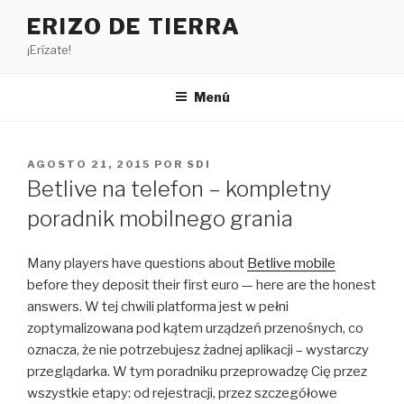
Saltar
ERIZO DE TIERRA
al
¡Erízate!
contenido
Menú
PUBLICADO
AGOSTO 21, 2015
POR
SDI
EL
Betlive na telefon – kompletny
poradnik mobilnego grania
Many players have questions about
Betlive mobile
before they deposit their first euro — here are the honest
answers. W tej chwili platforma jest w pełni
zoptymalizowana pod kątem urządzeń przenośnych, co
oznacza, że nie potrzebujesz żadnej aplikacji – wystarczy
przeglądarka. W tym poradniku przeprowadzę Cię przez
wszystkie etapy: od rejestracji, przez szczegółowe