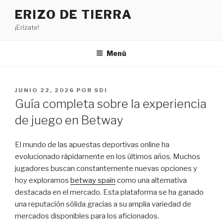
Saltar
ERIZO DE TIERRA
al
¡Erízate!
contenido
Menú
PUBLICADO
JUNIO 22, 2026
POR
SDI
EL
Guía completa sobre la experiencia
de juego en Betway
El mundo de las apuestas deportivas online ha
evolucionado rápidamente en los últimos años. Muchos
jugadores buscan constantemente nuevas opciones y
hoy exploramos
betway spain
como una alternativa
destacada en el mercado. Esta plataforma se ha ganado
una reputación sólida gracias a su amplia variedad de
mercados disponibles para los aficionados.