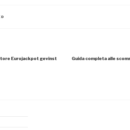
ED
ore Eurojackpot gevinst
Guida completa alle scom