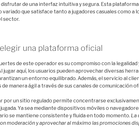
disfrutar de una interfaz intuitiva y segura. Esta plataform
o variado que satisface tanto a jugadores casuales como a l
 sector.
elegir una plataforma oficial
uertes de este operador es su compromiso con la legalidad 
l jugar aquí, los usuarios pueden aprovechar diversas herr
antizan un entorno equilibrado. Además, el servicio al cli
 de manera ágil a través de sus canales de comunicación ofi
r por un sitio regulado permite concentrarse exclusivament
jugada. Ya sea mediante dispositivos móviles o navegadores 
ario se mantiene consistente y fluida en todo momento.
La 
 con moderación y aprovechar al máximo las promociones dis