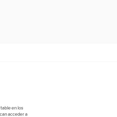
table en los
scan acceder a