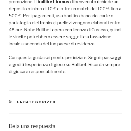
promozione. Il
bullibet bonus
di benvenuto richiede un
deposito minimo di 10 € e offre un match del 100% fino a
500 €. Per i pagamenti, usa bonifico bancario, carte o
portafoglio elettronico; i prelievi vengono elaborati entro
48 ore. Nota: Bullibet opera con licenza di Curacao, quindi
le vincite potrebbero essere soggette a tassazione
locale a seconda del tuo paese di residenza.
Con questa guida sei pronto per iniziare. Segui i passaggi
e goditi l’esperienza di gioco su Bullibet. Ricorda sempre
di giocare responsabilmente.
CATEGORÍAS
UNCATEGORIZED
Deja una respuesta