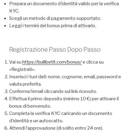
Prepara un documento d’identità valido per la verifica
KYC.
Scegli un metodo di pagamento supportato.
Leggi i termini del bonus prima di attivarlo.
Registrazione Passo Dopo Passo
Vai su
https://bullibetit.com/bonus/
e clicca su
«Registrati».
Inserisci i tuoi dati: nome, cognome, email, password e
valuta preferita.
Conferma l’email cliccando sul link ricevuto.
Effettua il primo deposito (minimo 10 €) per attivare il
bonus di benvenuto.
Completa la verifica KYC caricando un documento
d’identità e un autoscatto.
Attendi l’approvazione (di solito entro 24 ore).