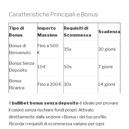
Caratteristiche Principali e Bonus
Tipo di
Importo
Requisiti di
Scadenza
Bonus
Massimo
Scommessa
Bonus di
Fino a 500
35x
30 giorni
Benvenuto
€
Bonus Senza
10 €
50x
7 giorni
Deposito
Bonus
Fino a 200 €
30x
14 giorni
Ricarica
Il
bullibet bonus senza deposito
è ideale per provare
il casinò senza rischiare fondi propri. Attivalo
direttamente dalla sezione «Bonus» del tuo profilo.
Ricorda: i requisiti di scommessa variano per ogni