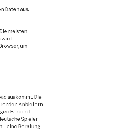
en Daten aus.
 Die meisten
 wird.
 Browser, um
oad auskommt. Die
ührenden Anbietern.
igen Boni und
 deutsche Spieler
n – eine Beratung