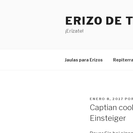
Saltar
al
ERIZO DE 
contenido
¡Erízate!
Jaulas para Erizos
Repiterra
PUBLICADO
ENERO 8, 2017
PO
EL
Captian cook
Einsteiger