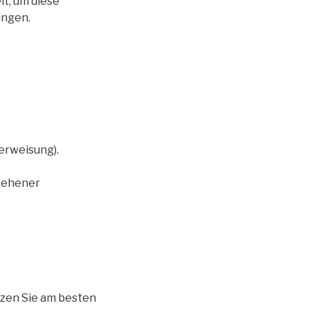
it, um diese
ingen.
erweisung).
rsehener
utzen Sie am besten