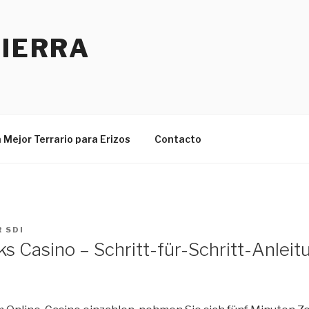
TIERRA
 Mejor Terrario para Erizos
Contacto
R
SDI
s Casino – Schritt-für-Schritt-Anleit