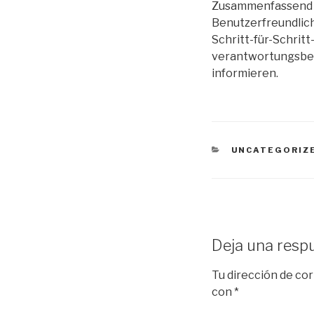
Zusammenfassend lä
Benutzerfreundlichk
Schritt-für-Schritt
verantwortungsbew
informieren.
CATEGORÍAS
UNCATEGORIZ
Deja una resp
Tu dirección de cor
con
*