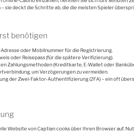
m Online-Casino einzahlen, nehmen Sie sich fünf Minuten Ze
 – sie deckt die Schritte ab, die die meisten Spieler überspr
rst benötigen
l-Adresse oder Mobilnummer für die Registrierung.
eis oder Reisepass (für die spätere Verifizierung).
ten Zahlungsmethoden (Kreditkarte, E-Wallet oder Banküb
netverbindung, um Verzögerungen zu vermeiden.
htung der Zwei-Faktor-Authentifizierung (2FA) – ein oft übe
lung
zielle Website von Captian cooks über Ihren Browser auf. N