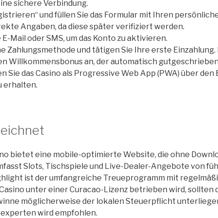
eine sichere Verbindung.
gistrieren“ und füllen Sie das Formular mit Ihren persönlich
rekte Angaben, da diese später verifiziert werden.
 E-Mail oder SMS, um das Konto zu aktivieren.
ne Zahlungsmethode und tätigen Sie Ihre erste Einzahlung.
nen Willkommensbonus an, der automatisch gutgeschrieben
eren Sie das Casino als Progressive Web App (PWA) über den
u erhalten.
eichnet
no bietet eine mobile-optimierte Website, die ohne Downl
mfasst Slots, Tischspiele und Live-Dealer-Angebote von f
ghlight ist der umfangreiche Treueprogramm mit regelmäß
 Casino unter einer Curacao-Lizenz betrieben wird, sollten
inne möglicherweise der lokalen Steuerpflicht unterliege
rexperten wird empfohlen.