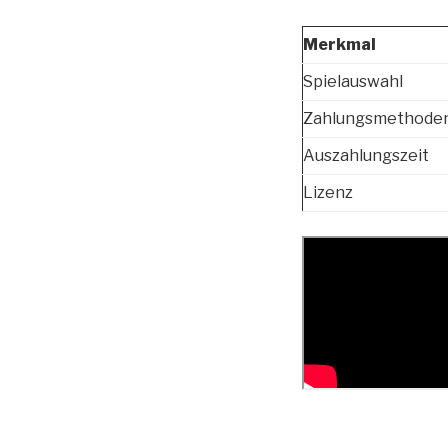
Merkmal
Spielauswahl
Zahlungsmethode
Auszahlungszeit
Lizenz