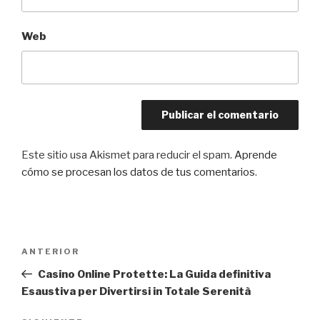
Web
Este sitio usa Akismet para reducir el spam.
Aprende
cómo se procesan los datos de tus comentarios
.
Navegación
Entrada
ANTERIOR
de
anterior:
Casino Online Protette: La Guida definitiva
entradas
Esaustiva per Divertirsi in Totale Serenità