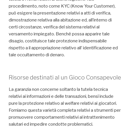
procedimento, noto come KYC (Know Your Customer),
può esigere la presentazione relativi a atti di verifica,
dimostrazione relativa alla abitazione ed, all’interno di
certi circostanze, verifica del sistema relativi al
versamento impiegato. Benché possa apparire tale
disagio, costituisce tale protezione indispensabile
rispetto a il appropriazione relativo all’ identificazione ed
tale occultamento di denaro.
Risorse destinati al un Gioco Consapevole
La garanzia non concerne soltanto la tutela tecnica
relativi ai informazioni e delle transazioni, bensì include
pure la protezione relativo al welfare relativi ai giocatori.
Forniamo questa varietà completa relativi a strumenti per
promuovere comportamenti relativi al intrattenimento
salutari ed impedire condotte problematici.