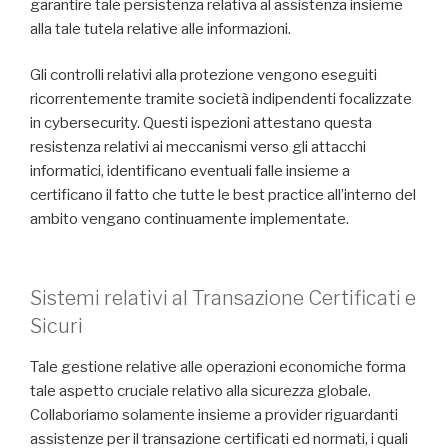
garantire tale persistenza relativa al assistenza insieme
alla tale tutela relative alle informazioni.
Gli controlli relativi alla protezione vengono eseguiti
ricorrentemente tramite società indipendenti focalizzate
in cybersecurity. Questi ispezioni attestano questa
resistenza relativi ai meccanismi verso gli attacchi
informatici, identificano eventuali falle insieme a
certificano il fatto che tutte le best practice all’interno del
ambito vengano continuamente implementate.
Sistemi relativi al Transazione Certificati e
Sicuri
Tale gestione relative alle operazioni economiche forma
tale aspetto cruciale relativo alla sicurezza globale.
Collaboriamo solamente insieme a provider riguardanti
assistenze per il transazione certificati ed normati, i quali