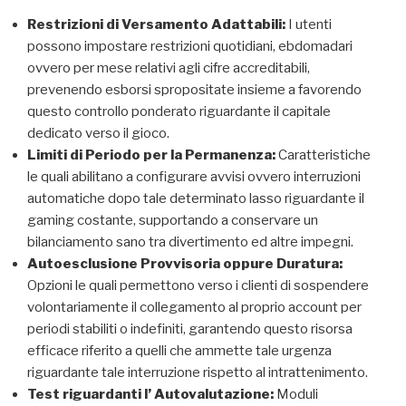
Restrizioni di Versamento Adattabili:
I utenti
possono impostare restrizioni quotidiani, ebdomadari
ovvero per mese relativi agli cifre accreditabili,
prevenendo esborsi spropositate insieme a favorendo
questo controllo ponderato riguardante il capitale
dedicato verso il gioco.
Limiti di Periodo per la Permanenza:
Caratteristiche
le quali abilitano a configurare avvisi ovvero interruzioni
automatiche dopo tale determinato lasso riguardante il
gaming costante, supportando a conservare un
bilanciamento sano tra divertimento ed altre impegni.
Autoesclusione Provvisoria oppure Duratura:
Opzioni le quali permettono verso i clienti di sospendere
volontariamente il collegamento al proprio account per
periodi stabiliti o indefiniti, garantendo questo risorsa
efficace riferito a quelli che ammette tale urgenza
riguardante tale interruzione rispetto al intrattenimento.
Test riguardanti l’ Autovalutazione:
Moduli