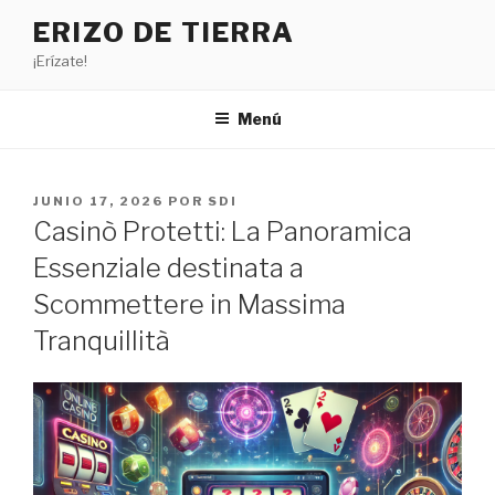
Saltar
ERIZO DE TIERRA
al
¡Erízate!
contenido
Menú
PUBLICADO
JUNIO 17, 2026
POR
SDI
EL
Casinò Protetti: La Panoramica
Essenziale destinata a
Scommettere in Massima
Tranquillità