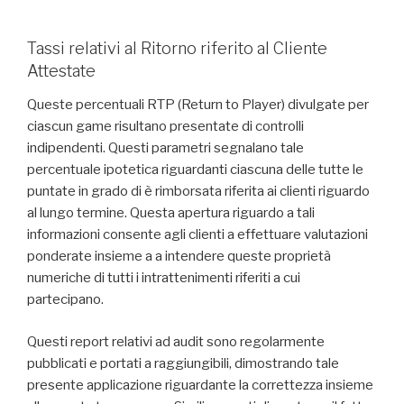
Tassi relativi al Ritorno riferito al Cliente
Attestate
Queste percentuali RTP (Return to Player) divulgate per
ciascun game risultano presentate di controlli
indipendenti. Questi parametri segnalano tale
percentuale ipotetica riguardanti ciascuna delle tutte le
puntate in grado di è rimborsata riferita ai clienti riguardo
al lungo termine. Questa apertura riguardo a tali
informazioni consente agli clienti a effettuare valutazioni
ponderate insieme a a intendere queste proprietà
numeriche di tutti i intrattenimenti riferiti a cui
partecipano.
Questi report relativi ad audit sono regolarmente
pubblicati e portati a raggiungibili, dimostrando tale
presente applicazione riguardante la correttezza insieme