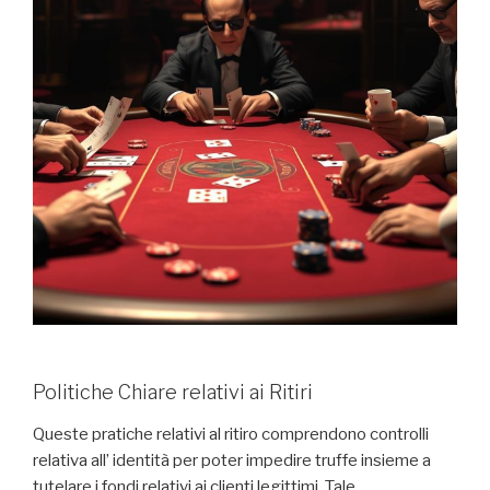
Politiche Chiare relativi ai Ritiri
Queste pratiche relativi al ritiro comprendono controlli
relativa all’ identità per poter impedire truffe insieme a
tutelare i fondi relativi ai clienti legittimi. Tale