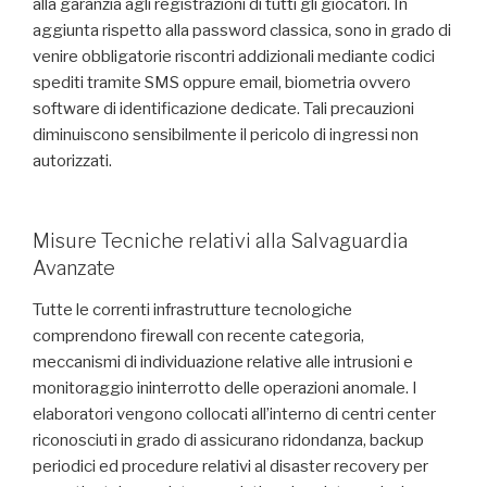
alla garanzia agli registrazioni di tutti gli giocatori. In
aggiunta rispetto alla password classica, sono in grado di
venire obbligatorie riscontri addizionali mediante codici
spediti tramite SMS oppure email, biometria ovvero
software di identificazione dedicate. Tali precauzioni
diminuiscono sensibilmente il pericolo di ingressi non
autorizzati.
Misure Tecniche relativi alla Salvaguardia
Avanzate
Tutte le correnti infrastrutture tecnologiche
comprendono firewall con recente categoria,
meccanismi di individuazione relative alle intrusioni e
monitoraggio ininterrotto delle operazioni anomale. I
elaboratori vengono collocati all’interno di centri center
riconosciuti in grado di assicurano ridondanza, backup
periodici ed procedure relativi al disaster recovery per