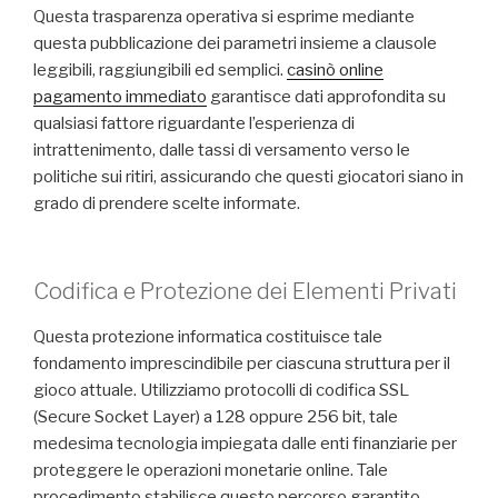
Questa trasparenza operativa si esprime mediante
questa pubblicazione dei parametri insieme a clausole
leggibili, raggiungibili ed semplici.
casinò online
pagamento immediato
garantisce dati approfondita su
qualsiasi fattore riguardante l’esperienza di
intrattenimento, dalle tassi di versamento verso le
politiche sui ritiri, assicurando che questi giocatori siano in
grado di prendere scelte informate.
Codifica e Protezione dei Elementi Privati
Questa protezione informatica costituisce tale
fondamento imprescindibile per ciascuna struttura per il
gioco attuale. Utilizziamo protocolli di codifica SSL
(Secure Socket Layer) a 128 oppure 256 bit, tale
medesima tecnologia impiegata dalle enti finanziarie per
proteggere le operazioni monetarie online. Tale
procedimento stabilisce questo percorso garantito