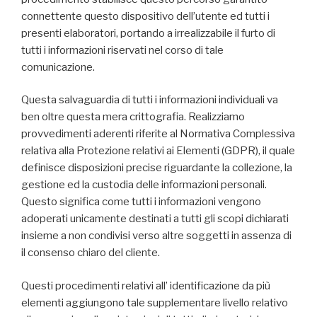
connettente questo dispositivo dell’utente ed tutti i
presenti elaboratori, portando a irrealizzabile il furto di
tutti i informazioni riservati nel corso di tale
comunicazione.
Questa salvaguardia di tutti i informazioni individuali va
ben oltre questa mera crittografia. Realizziamo
provvedimenti aderenti riferite al Normativa Complessiva
relativa alla Protezione relativi ai Elementi (GDPR), il quale
definisce disposizioni precise riguardante la collezione, la
gestione ed la custodia delle informazioni personali.
Questo significa come tutti i informazioni vengono
adoperati unicamente destinati a tutti gli scopi dichiarati
insieme a non condivisi verso altre soggetti in assenza di
il consenso chiaro del cliente.
Questi procedimenti relativi all’ identificazione da più
elementi aggiungono tale supplementare livello relativo