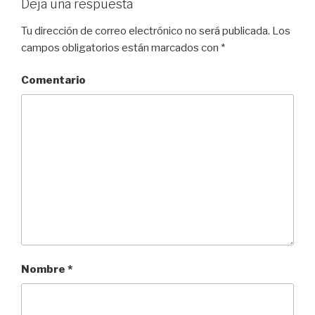
Deja una respuesta
Tu dirección de correo electrónico no será publicada.
Los
campos obligatorios están marcados con
*
Comentario
Nombre
*