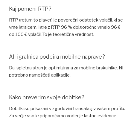
Kaj pomeni RTP?
RTP (return to player) je povprečni odstotek vplačil, ki se
vrne igralcem. Igre z RTP 96 % dolgoročno vrnejo 96 €
od 100 € vplačil. To je teoretična vrednost.
Ali igralnica podpira mobilne naprave?
Da, spletna stran je optimizirana za mobilne brskalnike. Ni
potrebno nameščati aplikacije.
Kako preverim svoje dobitke?
Dobitki so prikazani v zgodovini transakcij v vašem profilu.
Za večje vsote priporočamo vodenje lastne evidence.