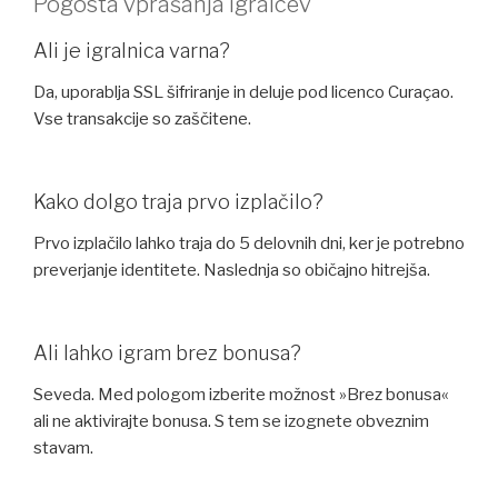
Pogosta vprašanja igralcev
Ali je igralnica varna?
Da, uporablja SSL šifriranje in deluje pod licenco Curaçao.
Vse transakcije so zaščitene.
Kako dolgo traja prvo izplačilo?
Prvo izplačilo lahko traja do 5 delovnih dni, ker je potrebno
preverjanje identitete. Naslednja so običajno hitrejša.
Ali lahko igram brez bonusa?
Seveda. Med pologom izberite možnost »Brez bonusa«
ali ne aktivirajte bonusa. S tem se izognete obveznim
stavam.