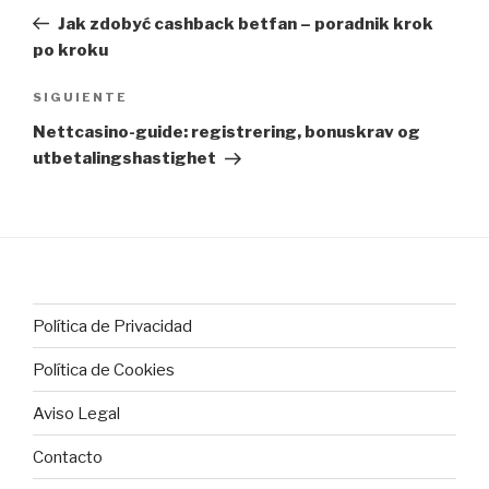
de
anterior:
Jak zdobyć cashback betfan – poradnik krok
entradas
po kroku
Siguiente
SIGUIENTE
entrada
Nettcasino-guide: registrering, bonuskrav og
utbetalingshastighet
Política de Privacidad
Política de Cookies
Aviso Legal
Contacto