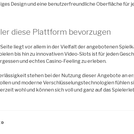
rtiges Design und eine benutzerfreundliche Oberfläche für 
er diese Plattform bevorzugen
 Seite liegt vor allem in der Vielfalt der angebotenen Spiel
ielen bis hin zu innovativen Video-Slots ist für jeden Ges
ergessen und echtes Casino-Feeling zu erleben.
erlässigkeit stehen bei der Nutzung dieser Angebote an ers
ollen und moderne Verschlüsselungstechnologien fühlen si
erzeit wohl und können sich voll und ganz auf das Spielerl
ED