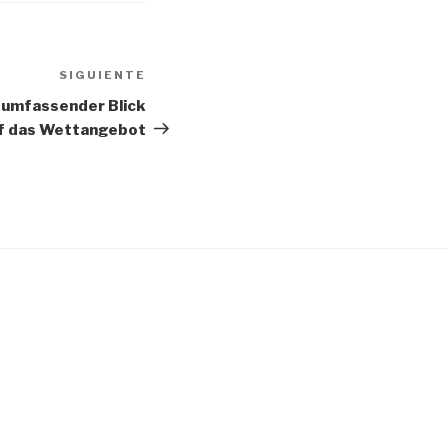
SIGUIENTE
Siguiente
entrada
n umfassender Blick
f das Wettangebot