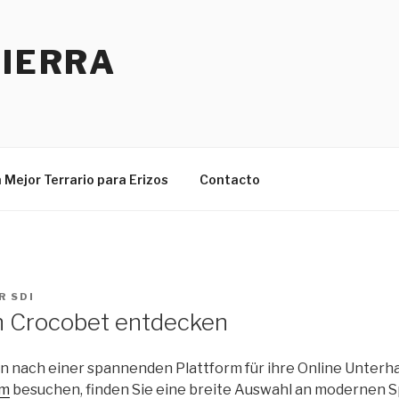
TIERRA
 Mejor Terrario para Erizos
Contacto
R
SDI
n Crocobet entdecken
en nach einer spannenden Plattform für ihre Online Unterh
om
besuchen, finden Sie eine breite Auswahl an modernen Sp