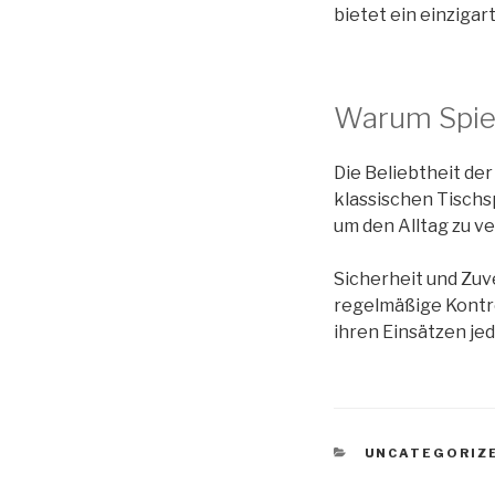
bietet ein einziga
Warum Spiel
Die Beliebtheit der
klassischen Tischsp
um den Alltag zu v
Sicherheit und Zuv
regelmäßige Kontr
ihren Einsätzen jed
CATEGORÍAS
UNCATEGORIZ