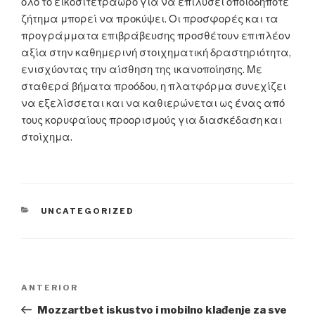
όλο το εικοσιτετράωρο για να επιλύσει οποιοδήποτε
ζήτημα μπορεί να προκύψει. Οι προσφορές και τα
προγράμματα επιβράβευσης προσθέτουν επιπλέον
αξία στην καθημερινή στοιχηματική δραστηριότητα,
ενισχύοντας την αίσθηση της ικανοποίησης. Με
σταθερά βήματα προόδου, η πλατφόρμα συνεχίζει
να εξελίσσεται και να καθιερώνεται ως ένας από
τους κορυφαίους προορισμούς για διασκέδαση και
στοίχημα.
CATEGORÍAS
UNCATEGORIZED
Navegación
Entrada
ANTERIOR
de
anterior:
Mozzartbet iskustvo i mobilno klađenje za sve