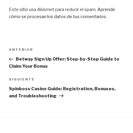
Este sitio usa Akismet para reducir el spam.
Aprende
cómo se procesan los datos de tus comentarios
.
Navegación
Entrada
ANTERIOR
de
anterior:
Betway Sign Up Offer: Step-by-Step Guide to
entradas
Claim Your Bonus
Siguiente
SIGUIENTE
entrada
Spinboss Casino Guide: Registration, Bonuses,
and Troubleshooting