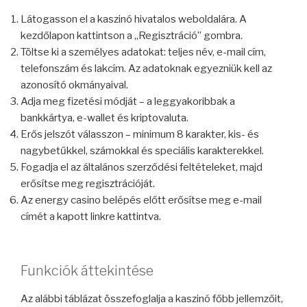
Látogasson el a kaszinó hivatalos weboldalára. A
kezdőlapon kattintson a „Regisztráció” gombra.
Töltse ki a személyes adatokat: teljes név, e-mail cím,
telefonszám és lakcím. Az adatoknak egyezniük kell az
azonosító okmányaival.
Adja meg fizetési módját – a leggyakoribbak a
bankkártya, e-wallet és kriptovaluta.
Erős jelszót válasszon – minimum 8 karakter, kis- és
nagybetűkkel, számokkal és speciális karakterekkel.
Fogadja el az általános szerződési feltételeket, majd
erősítse meg regisztrációját.
Az energy casino belépés előtt erősítse meg e-mail
címét a kapott linkre kattintva.
Funkciók áttekintése
Az alábbi táblázat összefoglalja a kaszinó főbb jellemzőit,