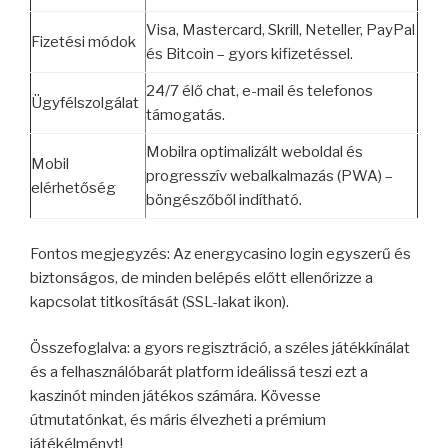
Visa, Mastercard, Skrill, Neteller, PayPal
Fizetési módok
és Bitcoin – gyors kifizetéssel.
24/7 élő chat, e-mail és telefonos
Ügyfélszolgálat
támogatás.
Mobilra optimalizált weboldal és
Mobil
progresszív webalkalmazás (PWA) –
elérhetőség
böngészőből indítható.
Fontos megjegyzés: Az energycasino login egyszerű és
biztonságos, de minden belépés előtt ellenőrizze a
kapcsolat titkosítását (SSL-lakat ikon).
Összefoglalva: a gyors regisztráció, a széles játékkínálat
és a felhasználóbarát platform ideálissá teszi ezt a
kaszinót minden játékos számára. Kövesse
útmutatónkat, és máris élvezheti a prémium
játékélményt!