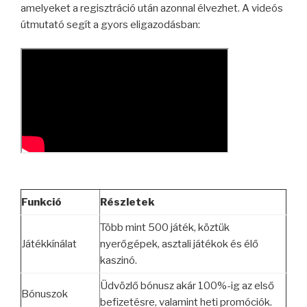
amelyeket a regisztráció után azonnal élvezhet. A videós
útmutató segít a gyors eligazodásban:
Funkció
Részletek
Több mint 500 játék, köztük
Játékkínálat
nyerőgépek, asztali játékok és élő
kaszinó.
Üdvözlő bónusz akár 100%-ig az első
Bónuszok
befizetésre, valamint heti promóciók.