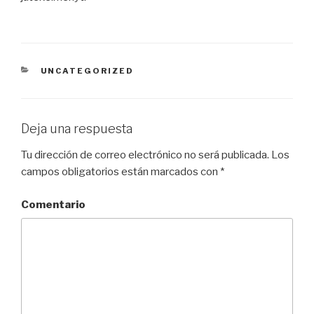
CATEGORÍAS
UNCATEGORIZED
Deja una respuesta
Tu dirección de correo electrónico no será publicada.
Los
campos obligatorios están marcados con
*
Comentario