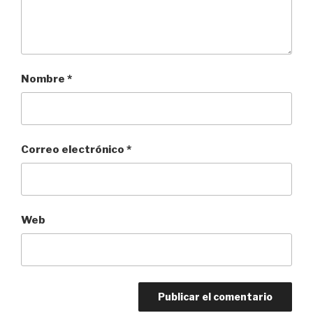
Nombre
*
Correo electrónico
*
Web