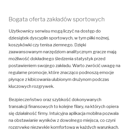
Bogata oferta zakładów sportowych
Użytkownicy serwisu mogą liczyć na dostęp do
dziesiątek dyscyplin sportowych, w tym piłki nożnej,
koszykówki czy tenisa ziemnego. Dzięki
zaawansowanym narzędziom analitycznym gracze mają
możliwość dokładnego śledzenia statystyk przed
postawieniem swojego zakładu. Warto zwrócić uwagę na
regularne promocje, które znacząco podnoszą emocje
płynące z kibicowania ulubionym drużynom podczas
kluczowych rozgrywek.
Bezpieczeństwo oraz szybkość dokonywanych
transakcji finansowych to kolejne filary, na których opiera
się działalność firmy. Intuicyjna aplikacja mobilna pozwala
na obstawianie wyników z dowolnego miejsca, co czyni
rozgrywkę niezwykle komfortową w każdych warunkach.