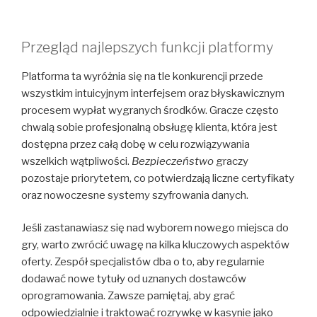
Przegląd najlepszych funkcji platformy
Platforma ta wyróżnia się na tle konkurencji przede
wszystkim intuicyjnym interfejsem oraz błyskawicznym
procesem wypłat wygranych środków. Gracze często
chwalą sobie profesjonalną obsługę klienta, która jest
dostępna przez całą dobę w celu rozwiązywania
wszelkich wątpliwości.
Bezpieczeństwo
graczy
pozostaje priorytetem, co potwierdzają liczne certyfikaty
oraz nowoczesne systemy szyfrowania danych.
Jeśli zastanawiasz się nad wyborem nowego miejsca do
gry, warto zwrócić uwagę na kilka kluczowych aspektów
oferty. Zespół specjalistów dba o to, aby regularnie
dodawać nowe tytuły od uznanych dostawców
oprogramowania. Zawsze pamiętaj, aby grać
odpowiedzialnie i traktować rozrywkę w kasynie jako