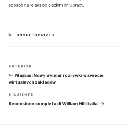
sposób na relaks po ciężkim dniu pracy.
CATEGORÍAS
UNCATEGORIZED
Navegación
Entrada
ANTERIOR
de
anterior:
Magius: Nowy wymiar rozrywki w świecie
entradas
wirtualnych zakładów
Siguiente
SIGUIENTE
entrada
Recensione completa di William Hill Italia