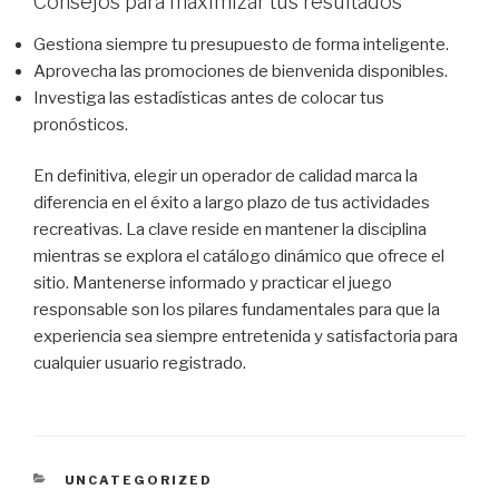
Consejos para maximizar tus resultados
Gestiona siempre tu presupuesto de forma inteligente.
Aprovecha las promociones de bienvenida disponibles.
Investiga las estadísticas antes de colocar tus
pronósticos.
En definitiva, elegir un operador de calidad marca la
diferencia en el éxito a largo plazo de tus actividades
recreativas. La clave reside en mantener la disciplina
mientras se explora el catálogo dinámico que ofrece el
sitio. Mantenerse informado y practicar el juego
responsable son los pilares fundamentales para que la
experiencia sea siempre entretenida y satisfactoria para
cualquier usuario registrado.
CATEGORÍAS
UNCATEGORIZED