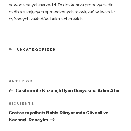
nowoczesnych narzędzi. To doskonała propozycja dla
osób szukających sprawdzonych rozwiązań w świecie
cyfrowych zakładów bukmacherskich.
CATEGORÍAS
UNCATEGORIZED
Navegación
Entrada
ANTERIOR
de
anterior:
Casibom ile Kazançlı Oyun Dünyasına Adım Atın
entradas
Siguiente
SIGUIENTE
entrada
Cratosroyalbet: Bahis Dünyasında Güvenli ve
Kazançlı Deneyim