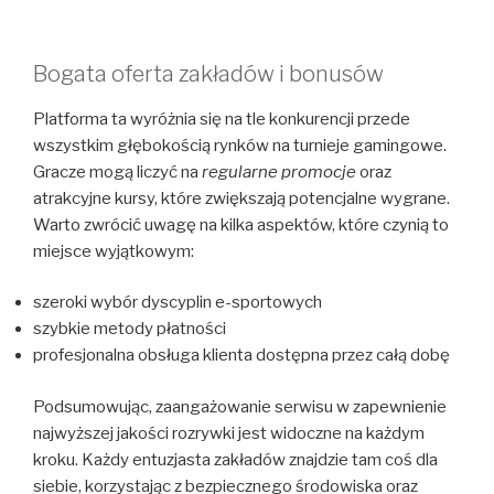
Bogata oferta zakładów i bonusów
Platforma ta wyróżnia się na tle konkurencji przede
wszystkim głębokością rynków na turnieje gamingowe.
Gracze mogą liczyć na
regularne promocje
oraz
atrakcyjne kursy, które zwiększają potencjalne wygrane.
Warto zwrócić uwagę na kilka aspektów, które czynią to
miejsce wyjątkowym:
szeroki wybór dyscyplin e-sportowych
szybkie metody płatności
profesjonalna obsługa klienta dostępna przez całą dobę
Podsumowując, zaangażowanie serwisu w zapewnienie
najwyższej jakości rozrywki jest widoczne na każdym
kroku. Każdy entuzjasta zakładów znajdzie tam coś dla
siebie, korzystając z bezpiecznego środowiska oraz