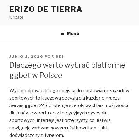
Saltar
ERIZO DE TIERRA
al
¡Erízate!
contenido
Menú
PUBLICADO
JUNIO 1, 2026
POR
SDI
EL
Dlaczego warto wybrać platformę
ggbet w Polsce
Wybór odpowiedniego miejsca do obstawiania zakładów
sportowych to kluczowa decyzja dla każdego gracza.
Serwis
ggbet 247 pl
oferuje szeroki wachlarz możliwości
dla fanów e-sportu oraz tradycyjnych dyscyplin
sportowych. Interfejs jest przejrzysty, co ułatwia
nawigację zarówno nowym użytkownikom, jak i
doświadczonym typerom.