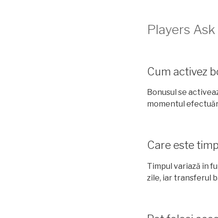
Players Ask
Cum activez b
Bonusul se activea
momentul efectuării
Care este timp
Timpul variază în f
zile, iar transferul