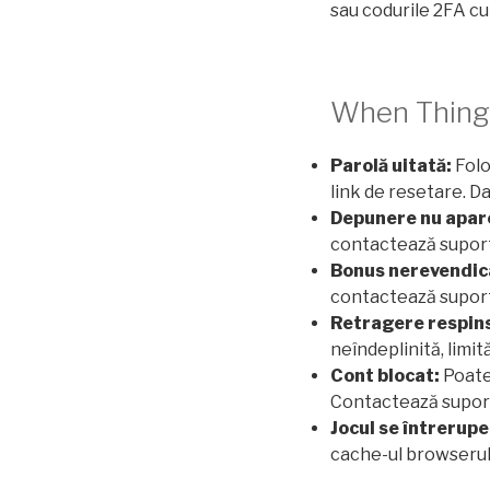
sau codurile 2FA cu
When Thing
Parolă uitată:
Folo
link de resetare. D
Depunere nu apar
contactează suportu
Bonus nerevendic
contactează suport
Retragere respin
neîndeplinită, limi
Cont blocat:
Poate 
Contactează suportu
Jocul se întrerupe
cache-ul browserulu