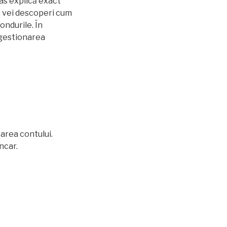
as explică exact
, vei descoperi cum
ondurile. În
a gestionarea
carea contului.
ncar.