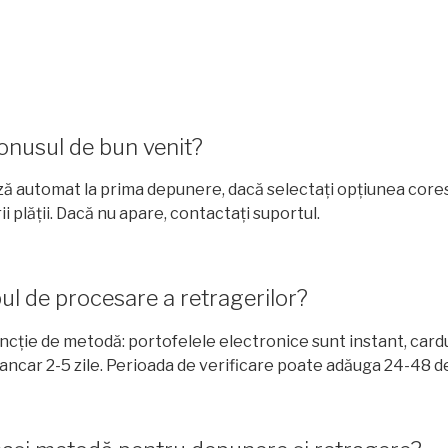
onusul de bun venit?
ză automat la prima depunere, dacă selectați opțiunea cor
 plății. Dacă nu apare, contactați suportul.
ul de procesare a retragerilor?
uncție de metodă: portofelele electronice sunt instant, card
 bancar 2-5 zile. Perioada de verificare poate adăuga 24-48 d