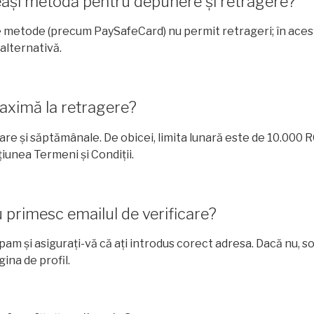
eași metodă pentru depunere și retragere?
e metode (precum PaySafeCard) nu permit retrageri; în acest 
 alternativă.
maximă la retragere?
unare și săptămânale. De obicei, limita lunară este de 10.000
cțiunea Termeni și Condiții.
 primesc emailul de verificare?
Spam și asigurați-vă că ați introdus corect adresa. Dacă nu, sol
ina de profil.