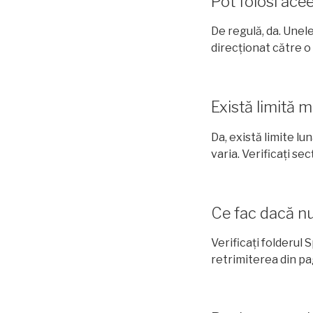
Pot folosi ace
De regulă, da. Unel
direcționat către o
Există limită 
Da, există limite l
varia. Verificați se
Ce fac dacă nu
Verificați folderul 
retrimiterea din pag