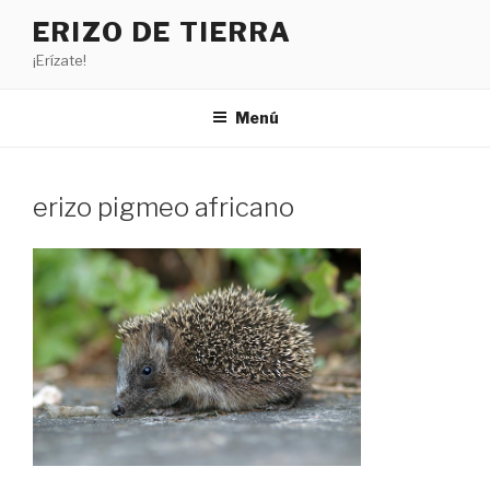
Saltar
ERIZO DE TIERRA
al
¡Erízate!
contenido
Menú
erizo pigmeo africano