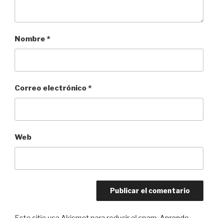
Nombre
*
Correo electrónico
*
Web
Este sitio usa Akismet para reducir el spam.
Aprende