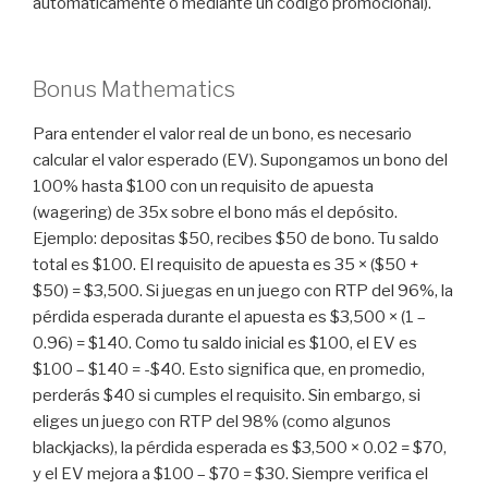
automáticamente o mediante un código promocional).
Bonus Mathematics
Para entender el valor real de un bono, es necesario
calcular el valor esperado (EV). Supongamos un bono del
100% hasta $100 con un requisito de apuesta
(wagering) de 35x sobre el bono más el depósito.
Ejemplo: depositas $50, recibes $50 de bono. Tu saldo
total es $100. El requisito de apuesta es 35 × ($50 +
$50) = $3,500. Si juegas en un juego con RTP del 96%, la
pérdida esperada durante el apuesta es $3,500 × (1 –
0.96) = $140. Como tu saldo inicial es $100, el EV es
$100 – $140 = -$40. Esto significa que, en promedio,
perderás $40 si cumples el requisito. Sin embargo, si
eliges un juego con RTP del 98% (como algunos
blackjacks), la pérdida esperada es $3,500 × 0.02 = $70,
y el EV mejora a $100 – $70 = $30. Siempre verifica el