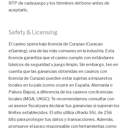
RTP de cada juego y los términos del bono antes de
aceptarlo.
Safety & Licensing
El casino opera bajo licencia de Curazao (Curacao
eGaming), una de las más comunes en la industria. Esta
licencia garantiza que el casino cumple con estándares
básicos de seguridad y juego limpio. Sin embargo, ten en
cuenta que las ganancias obtenidas en casinos con
licencia de Curazao pueden estar sujetas a impuestos
locales en tu país (como ocurre en España, Alemania o
Países Bajos), a diferencia de los casinos con licencias
locales (MGA, UKGC). Te recomendamos consultar con
un asesor fiscal para declarar tus ganancias si superan los
límites establecidos. El sitio utiliza cifrado SSL de 256
bits para proteger tus datos y transacciones. Además,
promueve el juego responsable con herramientas como