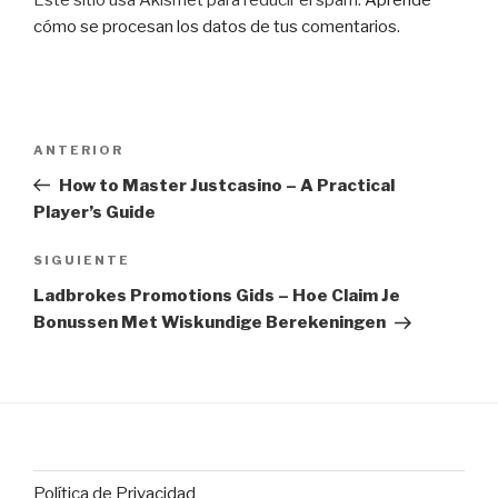
cómo se procesan los datos de tus comentarios
.
Navegación
Entrada
ANTERIOR
de
anterior:
How to Master Justcasino – A Practical
entradas
Player’s Guide
Siguiente
SIGUIENTE
entrada
Ladbrokes Promotions Gids – Hoe Claim Je
Bonussen Met Wiskundige Berekeningen
Política de Privacidad