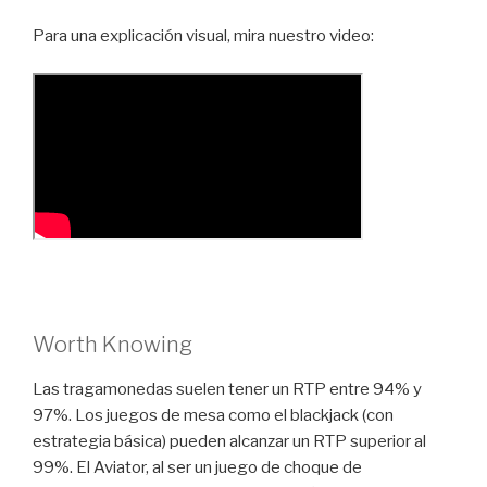
Para una explicación visual, mira nuestro video:
Worth Knowing
Las tragamonedas suelen tener un RTP entre 94% y
97%. Los juegos de mesa como el blackjack (con
estrategia básica) pueden alcanzar un RTP superior al
99%. El Aviator, al ser un juego de choque de