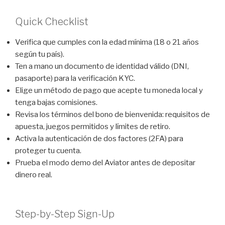
Quick Checklist
Verifica que cumples con la edad mínima (18 o 21 años
según tu país).
Ten a mano un documento de identidad válido (DNI,
pasaporte) para la verificación KYC.
Elige un método de pago que acepte tu moneda local y
tenga bajas comisiones.
Revisa los términos del bono de bienvenida: requisitos de
apuesta, juegos permitidos y límites de retiro.
Activa la autenticación de dos factores (2FA) para
proteger tu cuenta.
Prueba el modo demo del Aviator antes de depositar
dinero real.
Step-by-Step Sign-Up