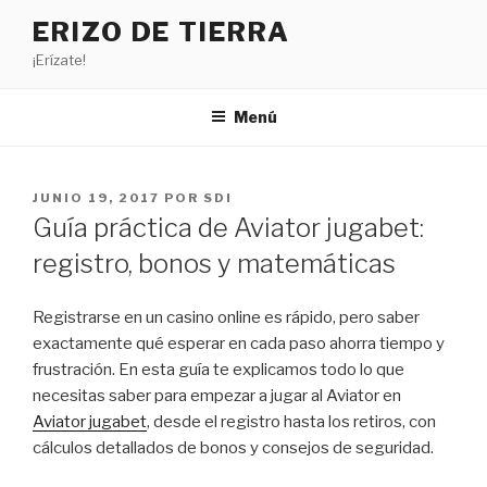
Saltar
ERIZO DE TIERRA
al
¡Erízate!
contenido
Menú
PUBLICADO
JUNIO 19, 2017
POR
SDI
EL
Guía práctica de Aviator jugabet:
registro, bonos y matemáticas
Registrarse en un casino online es rápido, pero saber
exactamente qué esperar en cada paso ahorra tiempo y
frustración. En esta guía te explicamos todo lo que
necesitas saber para empezar a jugar al Aviator en
Aviator jugabet
, desde el registro hasta los retiros, con
cálculos detallados de bonos y consejos de seguridad.