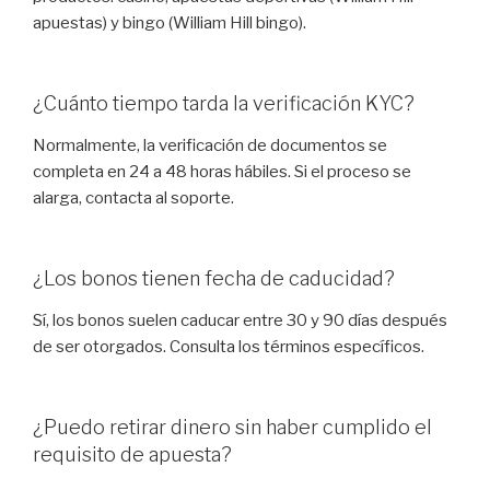
apuestas) y bingo (William Hill bingo).
¿Cuánto tiempo tarda la verificación KYC?
Normalmente, la verificación de documentos se
completa en 24 a 48 horas hábiles. Si el proceso se
alarga, contacta al soporte.
¿Los bonos tienen fecha de caducidad?
Sí, los bonos suelen caducar entre 30 y 90 días después
de ser otorgados. Consulta los términos específicos.
¿Puedo retirar dinero sin haber cumplido el
requisito de apuesta?