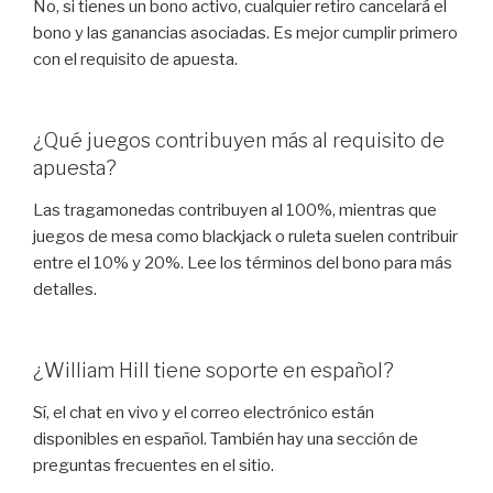
No, si tienes un bono activo, cualquier retiro cancelará el
bono y las ganancias asociadas. Es mejor cumplir primero
con el requisito de apuesta.
¿Qué juegos contribuyen más al requisito de
apuesta?
Las tragamonedas contribuyen al 100%, mientras que
juegos de mesa como blackjack o ruleta suelen contribuir
entre el 10% y 20%. Lee los términos del bono para más
detalles.
¿William Hill tiene soporte en español?
Sí, el chat en vivo y el correo electrónico están
disponibles en español. También hay una sección de
preguntas frecuentes en el sitio.