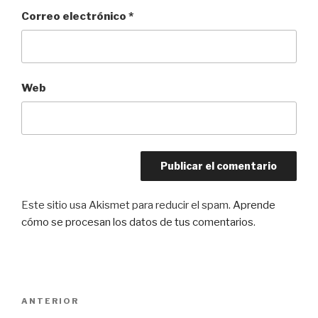
Correo electrónico
*
Web
Este sitio usa Akismet para reducir el spam.
Aprende
cómo se procesan los datos de tus comentarios
.
Navegación
Entrada
ANTERIOR
de