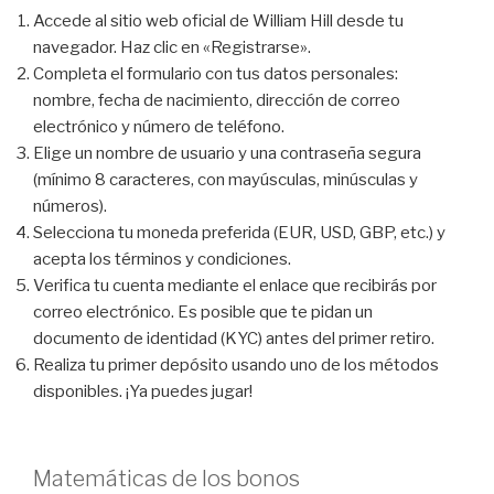
Accede al sitio web oficial de William Hill desde tu
navegador. Haz clic en «Registrarse».
Completa el formulario con tus datos personales:
nombre, fecha de nacimiento, dirección de correo
electrónico y número de teléfono.
Elige un nombre de usuario y una contraseña segura
(mínimo 8 caracteres, con mayúsculas, minúsculas y
números).
Selecciona tu moneda preferida (EUR, USD, GBP, etc.) y
acepta los términos y condiciones.
Verifica tu cuenta mediante el enlace que recibirás por
correo electrónico. Es posible que te pidan un
documento de identidad (KYC) antes del primer retiro.
Realiza tu primer depósito usando uno de los métodos
disponibles. ¡Ya puedes jugar!
Matemáticas de los bonos