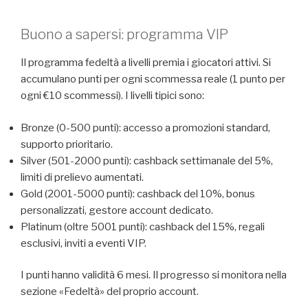
Buono a sapersi: programma VIP
Il programma fedeltà a livelli premia i giocatori attivi. Si
accumulano punti per ogni scommessa reale (1 punto per
ogni €10 scommessi). I livelli tipici sono:
Bronze (0-500 punti): accesso a promozioni standard,
supporto prioritario.
Silver (501-2000 punti): cashback settimanale del 5%,
limiti di prelievo aumentati.
Gold (2001-5000 punti): cashback del 10%, bonus
personalizzati, gestore account dedicato.
Platinum (oltre 5001 punti): cashback del 15%, regali
esclusivi, inviti a eventi VIP.
I punti hanno validità 6 mesi. Il progresso si monitora nella
sezione «Fedeltà» del proprio account.