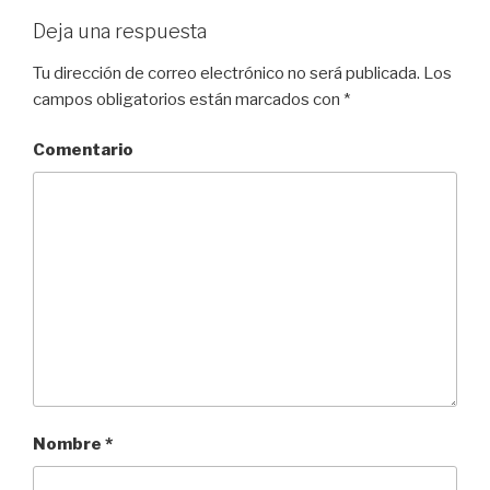
Deja una respuesta
Tu dirección de correo electrónico no será publicada.
Los
campos obligatorios están marcados con
*
Comentario
Nombre
*