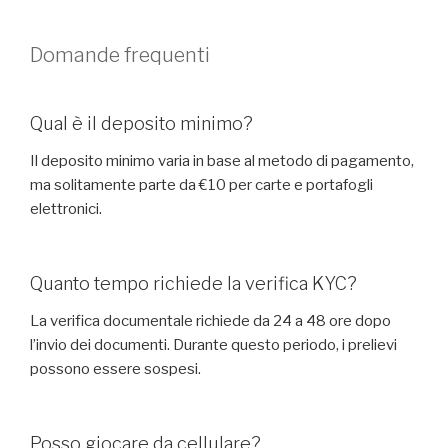
Domande frequenti
Qual è il deposito minimo?
Il deposito minimo varia in base al metodo di pagamento,
ma solitamente parte da €10 per carte e portafogli
elettronici.
Quanto tempo richiede la verifica KYC?
La verifica documentale richiede da 24 a 48 ore dopo
l’invio dei documenti. Durante questo periodo, i prelievi
possono essere sospesi.
Posso giocare da cellulare?