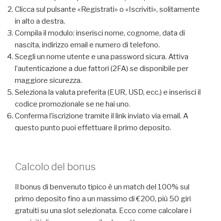
Clicca sul pulsante «Registrati» o «Iscriviti», solitamente
in alto a destra.
Compila il modulo: inserisci nome, cognome, data di
nascita, indirizzo email e numero di telefono.
Scegli un nome utente e una password sicura. Attiva
l’autenticazione a due fattori (2FA) se disponibile per
maggiore sicurezza.
Seleziona la valuta preferita (EUR, USD, ecc.) e inserisci il
codice promozionale se ne hai uno.
Conferma l’iscrizione tramite il link inviato via email. A
questo punto puoi effettuare il primo deposito.
Calcolo del bonus
Il bonus di benvenuto tipico è un match del 100% sul
primo deposito fino a un massimo di €200, più 50 giri
gratuiti su una slot selezionata. Ecco come calcolare i