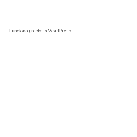
Funciona gracias a WordPress