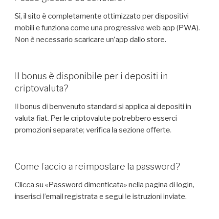
Sì, il sito è completamente ottimizzato per dispositivi
mobili e funziona come una progressive web app (PWA).
Non è necessario scaricare un’app dallo store.
Il bonus è disponibile per i depositi in
criptovaluta?
Il bonus di benvenuto standard si applica ai depositi in
valuta fiat. Per le criptovalute potrebbero esserci
promozioni separate; verifica la sezione offerte.
Come faccio a reimpostare la password?
Clicca su «Password dimenticata» nella pagina di login,
inserisci l’email registrata e segui le istruzioni inviate.