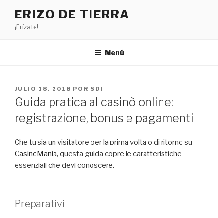
Saltar
ERIZO DE TIERRA
al
¡Erízate!
contenido
Menú
PUBLICADO
JULIO 18, 2018
POR
SDI
EL
Guida pratica al casinò online:
registrazione, bonus e pagamenti
Che tu sia un visitatore per la prima volta o di ritorno su
CasinoMania
, questa guida copre le caratteristiche
essenziali che devi conoscere.
Preparativi