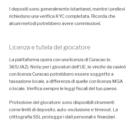
I depositi sono generalmente istantanei, mentre i prelievi
richiedono una verifica KYC completata. Ricorda che
alcuni metodi potrebbero avere commissioni.
Licenza e tutela del giocatore
La piattaforma opera con una licenza di Curacao (n.
365/JAZ). Nota: per i giocatori dell’UE, le vincite da casinò
con licenza Curacao potrebbero essere soggette a
tassazione locale, a differenza di quelle con licenza MGA
o locale. Verifica sempre le leggi fiscali del tuo paese.
Protezione del giocatore: sono disponibili strumenti
come limiti di deposito, auto-esclusione e timeout. La
crittografia SSL protegge i dati personali e finanziari.