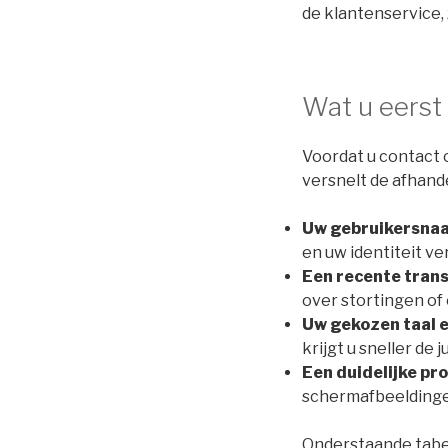
de klantenservice,
Wat u eerst
Voordat u contact o
versnelt de afhande
Uw gebruikersnaa
en uw identiteit ver
Een recente trans
over stortingen of
Uw gekozen taal e
krijgt u sneller de 
Een duidelijke p
schermafbeeldingen
Onderstaande tabe