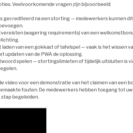
ties. Veelvoorkomende vragen zijn bijvoorbeeld:
 is gecrediteerd na een storting — medewerkers kunnen dit
toevoegen.
etvereisten (wagering requirements) van een welkomstbon
lichting.
laden van een gokkast of tafelspel — vaak is het wissen v
et updaten van de PWA de oplossing.
oord spelen — stortingslimieten of tijdelijk uitsluiten is vi
regelen.
e video voor een demonstratie van het claimen van een b
gemaakte fouten. De medewerkers hebben toegang tot uw 
 stap begeleiden.