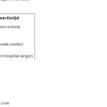
eactietijd
nen enkele
vaak sneller)
en mogelijk langer)
:
 u uw