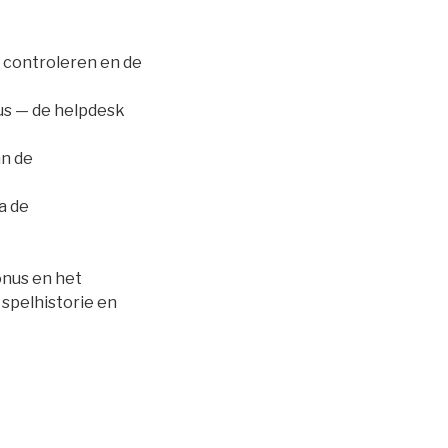
 controleren en de
us — de helpdesk
an de
a de
onus en het
spelhistorie en