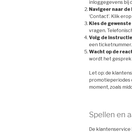
inloggegevens bij 
Navigeer naar de 
‘Contact’. Klik ero
Kies de gewenst
vragen. Telefonisc
Volg de instructi
een ticketnummer.
Wacht op de reac
wordt het gesprek 
Let op: de klanten
promotieperiodes o
moment, zoals mid
Spellen en 
De klantenservice h