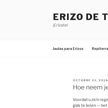
Saltar
al
ERIZO DE 
contenido
¡Erízate!
Jaulas para Erizos
Repiterra
PUBLICADO
OCTUBRE 21, 2016
EL
Hoe neem je
Voordat u zich regi
gids te lezen — het