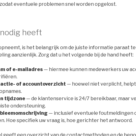
 zodat eventuele problemen snel worden opgelost.
 nodig heeft
pneemt, is het belangrijk om de juiste informatie paraat te
ling aanzienlijk. Zorg dat u het volgende bij de hand heeft:
m of e-mailadres
— hiermee kunnen medewerkers uw acc
ifiëren.
actie- of accountoverzicht
— hoewel niet verplicht, helpt 
 opnames.
n tijdzone
— de klantenservice is 24/7 bereikbaar, maar ve
juiste ondersteuning.
robleemomschrijving
— inclusief eventuele foutmeldingen 
. Hoe specifiek uw vraag is, hoe gerichter het antwoord.
l geeft een overzicht van de contactmethoden en de beno