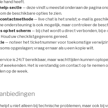
de hand heeft.
help-sectie
— deze vindt u meestal onderaan de pagina onde
p om de beschikbare opties te zien.
e contactmethode
— live chat is het snelst; e-mail is gesc
he ondersteuning is ook mogelijk, maar controleer de besc
es op het scherm
— bij chat wordt u direct verbonden, bij e
 Houd uw checklistgegevens gereed.
tie
— noteer het ticketnummer voor toekomstige verwijzinge
soms opgeslagen; vraag ernaar als u een kopie wilt.
service is 24/7 bereikbaar, maar wachttijden kunnen oplope
f weekenden. Het is verstandig om contact op te nemen o
den op de week.
aanbiedingen
elpt u niet alleen bij technische problemen, maar ook bij v