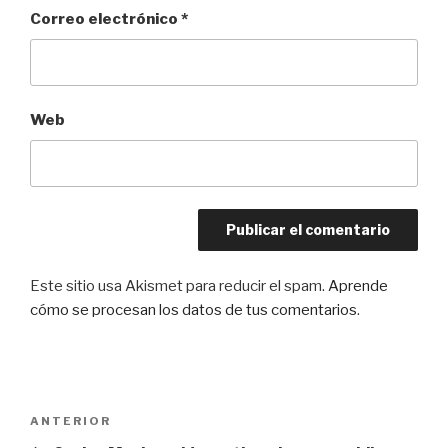
Correo electrónico
*
Web
Este sitio usa Akismet para reducir el spam.
Aprende
cómo se procesan los datos de tus comentarios
.
Navegación
Entrada
ANTERIOR
de
anterior: