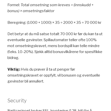
Formel:
Total omsetning som kreves = (innskudd +
bonus) × omsetningsfaktor
Beregning: (1000 + 1000) × 35 = 2000 × 35 = 70 000 kr
Det betyr at du må satse totalt 70 000 kr før du kan ta ut
eventuelle gevinster. Spillautomater teller ofte 100%
mot omsetningskravet, mens bordspill kan telle mindre
(f.eks. 10-20%). Sjekk alltid bonusvilkårene for spesifikke
bidrag.
Viktig:
Hvis du prøver å ta ut penger før
omsetningskravet er oppfylt, vil bonusen og eventuelle
gevinster bli annullert.
Security
Nettcasinoet bruker SSL-kryptering (128-bit) for å