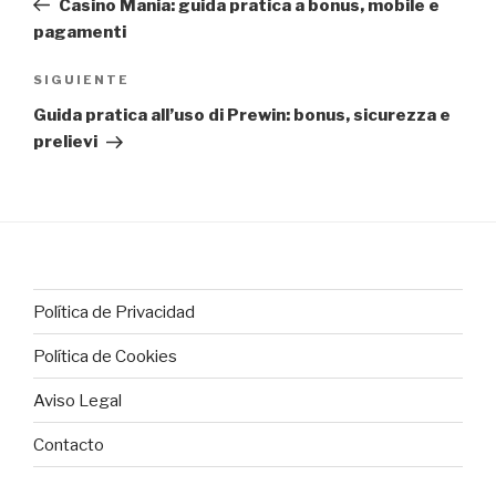
Casino Mania: guida pratica a bonus, mobile e
entradas
pagamenti
Siguiente
SIGUIENTE
entrada
Guida pratica all’uso di Prewin: bonus, sicurezza e
prelievi
Política de Privacidad
Política de Cookies
Aviso Legal
Contacto