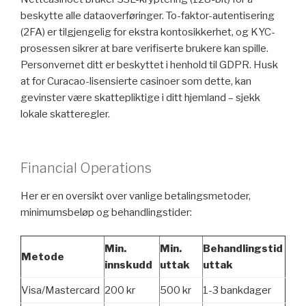
beskytte alle dataoverføringer. To-faktor-autentisering
(2FA) er tilgjengelig for ekstra kontosikkerhet, og KYC-
prosessen sikrer at bare verifiserte brukere kan spille.
Personvernet ditt er beskyttet i henhold til GDPR. Husk
at for Curacao-lisensierte casinoer som dette, kan
gevinster være skattepliktige i ditt hjemland – sjekk
lokale skatteregler.
Financial Operations
Her er en oversikt over vanlige betalingsmetoder,
minimumsbeløp og behandlingstider:
Min.
Min.
Behandlingstid
Metode
innskudd
uttak
uttak
Visa/Mastercard
200 kr
500 kr
1-3 bankdager