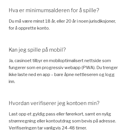
Hva er minimumsalderen for å spille?
Du må være minst 18 år, eller 20 år i noen jurisdiksjoner,
for å opprette konto.
Kan jeg spille på mobil?
Ja, casinoet tilbyr en mobiloptimalisert nettside som
fungerer som en progressiv webapp (PWA). Du trenger
ikke laste ned en app – bare åpne nettleseren og logg
inn.
Hvordan verifiserer jeg kontoen min?
Last opp et gyldig pass eller førerkort, samt en nylig
strømregning eller kontoutdrag som bevis på adresse.
Verifiseringen tar vanligvis 24-48 timer.