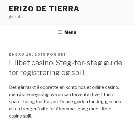
Saltar
ERIZO DE TIERRA
al
¡Erízate!
contenido
Menú
PUBLICADO
ENERO 16, 2015
POR
SDI
EL
Lilibet casino: Steg-for-steg guide
for registrering og spill
Det går raskt å opprette en konto hos et online casino,
men å vite nøyaktig hva du kan forvente i hvert trinn
sparer tid og frustrasjon. Denne guiden tar deg gjennom
alt du trenger å vite for å komme i gang med Lilibet
casino spill.