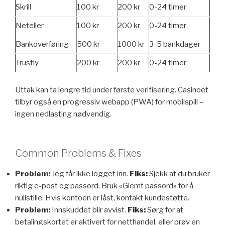
Skrill
100 kr
200 kr
0-24 timer
Neteller
100 kr
200 kr
0-24 timer
Bankoverføring
500 kr
1000 kr
3-5 bankdager
Trustly
200 kr
200 kr
0-24 timer
Uttak kan ta lengre tid under første verifisering. Casinoet
tilbyr også en progressiv webapp (PWA) for mobilspill –
ingen nedlasting nødvendig.
Common Problems & Fixes
Problem:
Jeg får ikke logget inn.
Fiks:
Sjekk at du bruker
riktig e-post og passord. Bruk «Glemt passord» for å
nullstille. Hvis kontoen er låst, kontakt kundestøtte.
Problem:
Innskuddet blir avvist.
Fiks:
Sørg for at
betalingskortet er aktivert for netthandel, eller prøv en