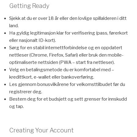
Getting Ready
Sjekk at du er over 18 år eller den lovlige spillalderen i ditt
land.
Ha gyldig legitimasjon klar for verifisering (pass, førerkort
eller nasjonalt ID-kort).
Sørg for en stabil internettforbindelse og en oppdatert
nettleser (Chrome, Firefox, Safari) eller bruk den mobile-
optimaliserte nettsiden (PWA – start fra nettleser).
Velg en betalingsmetode du er komfortabel med –
kredittkort, e-wallet eller bankoverføring.
Les gjennom bonusvilkårene for velkomsttilbudet før du
registrerer deg.
Bestem deg for et budsjett og sett grenser for innskudd
og tap.
Creating Your Account