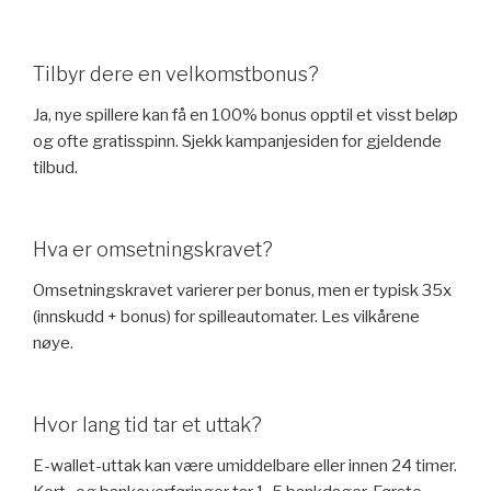
Tilbyr dere en velkomstbonus?
Ja, nye spillere kan få en 100% bonus opptil et visst beløp
og ofte gratisspinn. Sjekk kampanjesiden for gjeldende
tilbud.
Hva er omsetningskravet?
Omsetningskravet varierer per bonus, men er typisk 35x
(innskudd + bonus) for spilleautomater. Les vilkårene
nøye.
Hvor lang tid tar et uttak?
E-wallet-uttak kan være umiddelbare eller innen 24 timer.