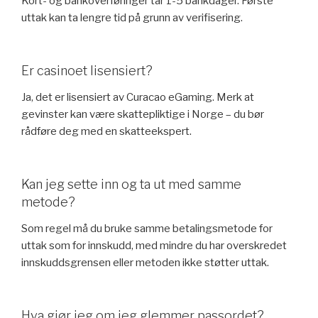
Kort- og bankoverføringer tar 1-5 bankdager. Første
uttak kan ta lengre tid på grunn av verifisering.
Er casinoet lisensiert?
Ja, det er lisensiert av Curacao eGaming. Merk at
gevinster kan være skattepliktige i Norge – du bør
rådføre deg med en skatteekspert.
Kan jeg sette inn og ta ut med samme
metode?
Som regel må du bruke samme betalingsmetode for
uttak som for innskudd, med mindre du har overskredet
innskuddsgrensen eller metoden ikke støtter uttak.
Hva gjør jeg om jeg glemmer passordet?