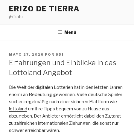
Saltar
ERIZO DE TIERRA
al
¡Erízate!
contenido
Menú
PUBLICADO
MAYO 27, 2026
POR
SDI
EL
Erfahrungen und Einblicke in das
Lottoland Angebot
Die Welt der digitalen Lotterien hat in den letzten Jahren
enorm an Bedeutung gewonnen. Viele deutsche Spieler
suchen regelmäßig nach einer sicheren Plattform wie
lottoland
um ihre Tipps bequem von zu Hause aus
abzugeben. Der Anbieter ermöglicht dabei den Zugang
zu zahlreichen internationalen Ziehungen, die sonst nur
schwer erreichbar wären.