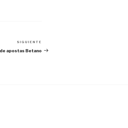
SIGUIENTE
Siguiente
entrada
 de apostas Betano