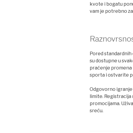
kvote i bogatu ponud
vam je potrebno za 
Raznovrsnos
Pored standardnih o
su dostupne u svak
praćenje promena kv
sporta i ostvarite
Odgovorno igranje 
limite. Registracija
promocijama. Uživa
sreću.