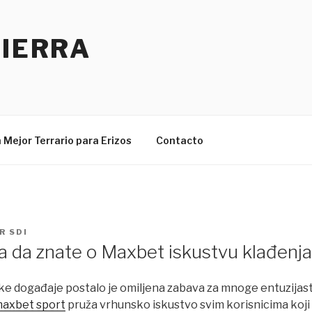
TIERRA
 Mejor Terrario para Erizos
Contacto
R
SDI
a da znate o Maxbet iskustvu klađenja
ke događaje postalo je omiljena zabava za mnoge entuzijas
axbet sport
pruža vrhunsko iskustvo svim korisnicima koji