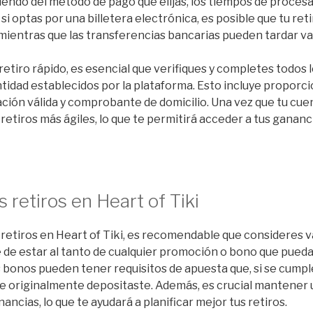
iendo del método de pago que elijas, los tiempos de proce
 si optas por una billetera electrónica, es posible que tu re
mientras que las transferencias bancarias pueden tardar var
retiro rápido, es esencial que verifiques y completes todos l
entidad establecidos por la plataforma. Esto incluye propor
ción válida y comprobante de domicilio. Una vez que tu cuen
 retiros más ágiles, lo que te permitirá acceder a tus ganan
 retiros en Heart of Tiki
retiros en Heart of Tiki, es recomendable que consideres v
de estar al tanto de cualquier promoción o bono que pueda i
 bonos pueden tener requisitos de apuesta que, si se cumpl
ue originalmente depositaste. Además, es crucial mantener 
ancias, lo que te ayudará a planificar mejor tus retiros.