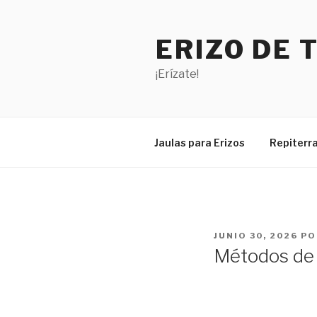
Saltar
al
ERIZO DE 
contenido
¡Erízate!
Jaulas para Erizos
Repiterra
PUBLICADO
JUNIO 30, 2026
PO
EL
Métodos de r