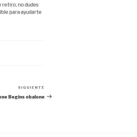
 retiro, no dudes
nible para ayudarte
SIGUIENTE
Siguiente
entrada
one Begins obalone