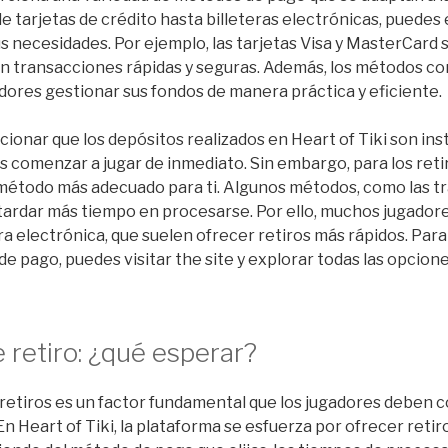
e tarjetas de crédito hasta billeteras electrónicas, puedes 
us necesidades. Por ejemplo, las tarjetas Visa y MasterCar
n transacciones rápidas y seguras. Además, los métodos com
dores gestionar sus fondos de manera práctica y eficiente.
onar que los depósitos realizados en Heart of Tiki son ins
s comenzar a jugar de inmediato. Sin embargo, para los retir
el método más adecuado para ti. Algunos métodos, como las t
tardar más tiempo en procesarse. Por ello, muchos jugadores
era electrónica, que suelen ofrecer retiros más rápidos. Pa
e pago, puedes visitar the site y explorar todas las opcione
 retiro: ¿qué esperar?
 retiros es un factor fundamental que los jugadores deben co
En Heart of Tiki, la plataforma se esfuerza por ofrecer retir