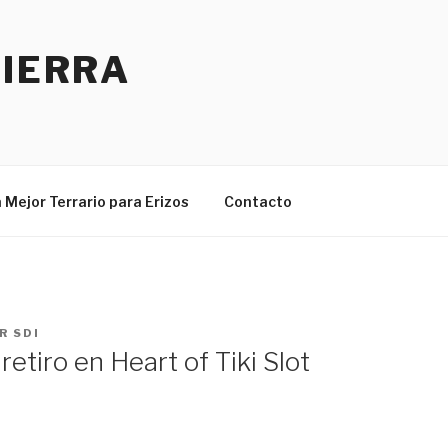
TIERRA
 Mejor Terrario para Erizos
Contacto
R
SDI
etiro en Heart of Tiki Slot