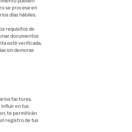
samiento pueden
tiro se procese en
ios días hábiles.
os requisitos de
cionar documentos
ta esté verificada,
cias sin demoras
arios factores.
nfluir en tus
en, te permitirán
un registro de tus