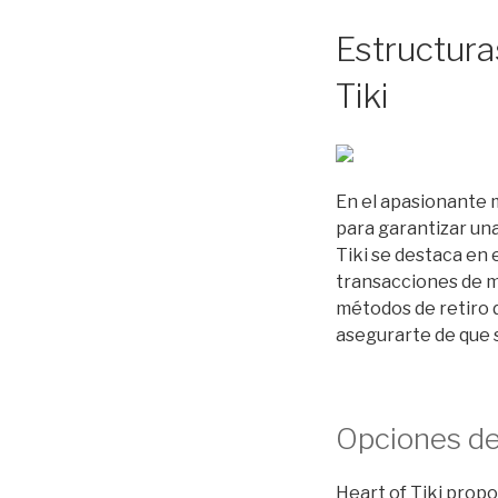
Estructura
Tiki
En el apasionante m
para garantizar una
Tiki se destaca en 
transacciones de ma
métodos de retiro d
asegurarte de que 
Opciones de
Heart of Tiki prop